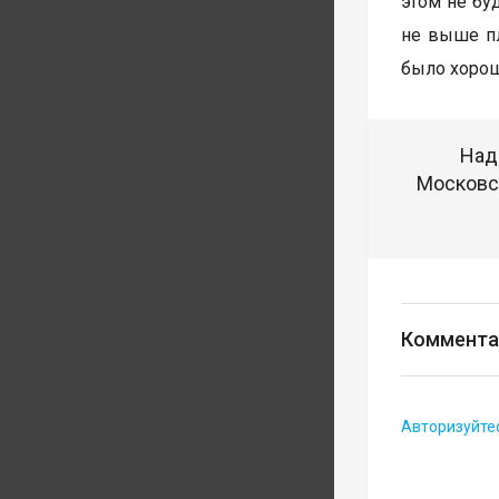
этом не бу
не выше пл
было хорош
Над
Московск
Коммента
Авторизуйте