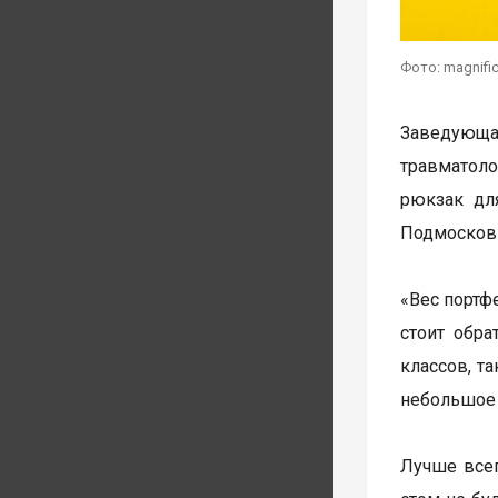
Фото: magnifi
Заведующа
травматоло
рюкзак дл
Подмосковь
«Вес портф
стоит обра
классов, т
небольшое 
Лучше всег