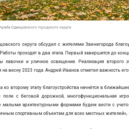
служба Одинцовского городского округа
цовского округа обсудил с жителями Звенигорода благо
Работы проходят в два этапа. Первый завершится до конца
ы лавочки и уличное освещение. Реализация второго э
я на весну 2023 года. Андрей Иванов отметил важность ег
а ко второму этапу благоустройства начнётся в ближайше
е поле с беговой дорожкой, многофункциональная игро
 малыми архитектурными формами будем вести с учетом
личным спортивным объектам для всех местных жителей», 