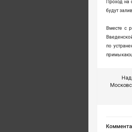
Проход на 
будут залив
Вместе с 
Введенско
по устране
примыкающ
Над
Московск
Коммента