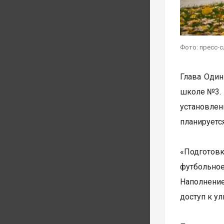
Фото: пресс-
Глава Один
школе №3. 
установлен
планируетс
«Подготовк
футбольно
Наполнение
доступ к у