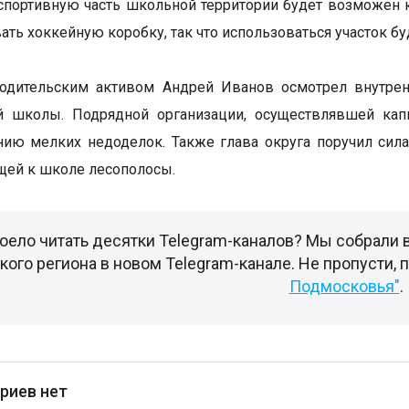
спортивную часть школьной территории будет возможен к
ать хоккейную коробку, так что использоваться участок бу
родительским активом Андрей Иванов осмотрел внутрен
й школы. Подрядной организации, осуществлявшей кап
нию мелких недоделок. Также глава округа поручил сил
ей к школе лесополосы.
оело читать десятки Telegram-каналов? Мы собрали
ого региона в новом Telegram-канале. Не пропусти,
Подмосковья"
.
риев нет