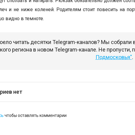
дут сползать и натирать. Рюкзак обязательно должен соот
еч и не ниже коленей. Родителям стоит повесить на п
о видно в темноте.
оело читать десятки Telegram-каналов? Мы собрали
ого региона в новом Telegram-канале. Не пропусти,
Подмосковья"
.
риев нет
сь
чтобы оставлять комментарии