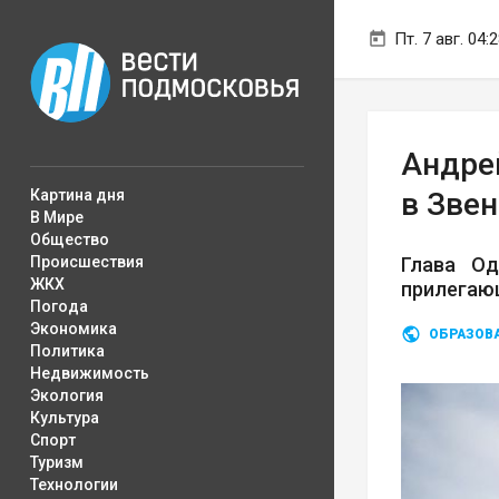
Пт. 7 авг. 04:
Андре
Картина дня
в Зве
В Мире
Общество
Происшествия
Глава Од
ЖКХ
прилегаю
Погода
Экономика
ОБРАЗОВ
Политика
Недвижимость
Экология
Культура
Спорт
Туризм
Технологии