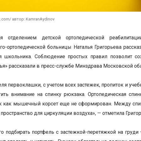
c.com/ автор: KamranAydinov
я отделением детской ортопедической реабилитаци
го-ортопедической больницы Наталья Григорьева рассказ
я школьника. Соблюдение простых правил позволит сох
я» рассказали в пресс-службе Минздрава Московской обл
еля первоклашки, с учетом всех застежек, пропиток и уче
тить внимание на спинку рюкзака. Ортопедическая спи
ак как мышечный корсет еще не сформирован. Между спи
пространство для циркуляции воздуха», — отметила Григор
о подбирать портфель с застежкой-перетяжкой на груди –