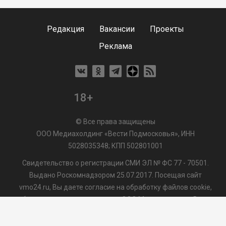
Редакция
Вакансии
Проекты
Реклама
18+
© Все права защищены
ООО Медиахолдинг «Вести Подмосковья», ИНН
5028035348; КПП 502801001
Свидетельство о регистрации СМИ ЭЛ № ФС 77 - 70501.
Выдано Роскомнадзором 25.07.2017. Посещая сайт
vmo24.ru, Вы даете согласие на обработку файлов cookie,
сбор которых осуществляется ООО Медиахолдинг «Вести
Подмосковья» на условиях
Пользовательского
соглашения
обработки файлов cookie. ООО "ВП" также