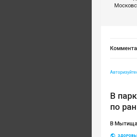
Московск
Коммента
Авторизуйте
В пар
по ра
В Мытищах
ЗДОРОВЬ