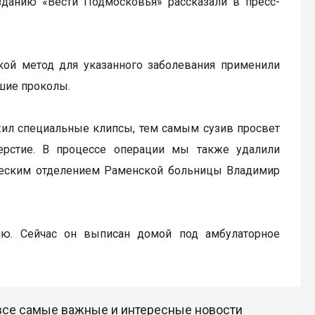
данию «Вести Подмосковья» рассказали в пресс-
кой метод для указанного заболевания применили
шие проколы.
жил специальные клипсы, тем самым сузив просвет
ерстие. В процессе операции мы также удалили
ческим отделением Раменской больницы Владимир
лю. Сейчас он выписан домой под амбулаторное
 все самые важные и интересные новости