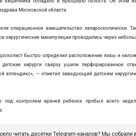
е кишечника попадало в брюшную полость. Об этом из
здрава Московской области.
ели операционное вмешательство лапароскопически. Та
се хирургические манипуляции проводились через неболь
доскопист быстро определил расположение язвы и нало
а детские хирурги сверху ушили перфорированное отв
ый аппендикс», — отметил заведующий детским хирурги
е под контролем врачей ребенок пробыл всего неде
е.
оело читать десятки Telegram-каналов? Мы собрали