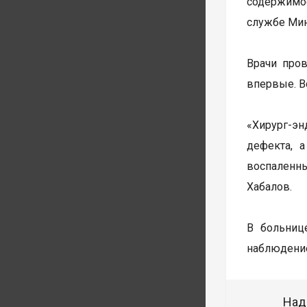
содержимо
службе Мин
Врачи пров
впервые. В
«Хирург-эн
дефекта, 
воспаленн
Хабалов.
В больниц
наблюдени
Над