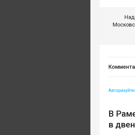
Над
Московск
Коммента
Авторизуйте
В Рам
в две