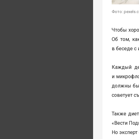
Фото: pexels.
Чтобы хоро
Об том, ка
в беседе с
Каждый де
и микрофло
должны быт
советует съ
Также дие
«Вести Под
Но эксперт 