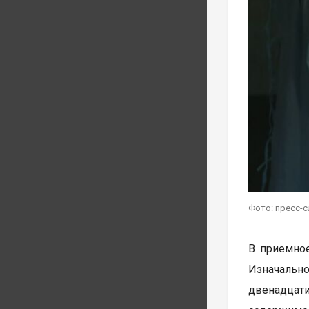
Фото: пресс-
В приемное
Изначальн
двенадцат