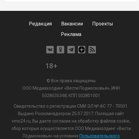
Редакция
Вакансии
Проекты
Реклама
18+
© Все права защищены
ООО Медиахолдинг «Вести Подмосковья», ИНН
5028035348; КПП 502801001
Свидетельство о регистрации СМИ ЭЛ № ФС 77 - 70501.
Выдано Роскомнадзором 25.07.2017. Посещая сайт
vmo24.ru, Вы даете согласие на обработку файлов cookie,
сбор которых осуществляется ООО Медиахолдинг «Вести
Подмосковья» на условиях
Пользовательского