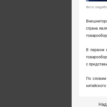
Фото: magnifi
Внешнеторг
страна явл
товарообор
В первом 
товарообо
с представ
По словам
китайского
Над