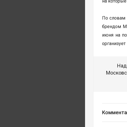
на которые
По словам 
брендом Ma
июня на по
организует
Над
Московск
Коммента