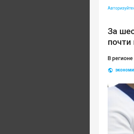
Авторизуйте
За ше
почти 
В регионе
ЭКОНОМИ