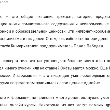
h.com
е — это общее название граждан, которые продают
щие книги сомнительного содержания и всевозможные 
нной и образовательной ценности. Эти интернет-коробей
аставниками и так далее. О том, как избежать потери ден
Pravda.Ru маркетолог, предприниматель Павел Лебедев.
эксперта, человек так устроен, что больше всего хочет э
дя ничего руками или на станке? Оказывается можно. Еще
ром». Информация — это пища для ума, переводящая ег
уума посредством правильных слов ценнее вдвойне.
сто информация не приносит много денег, ею нужно уметь
ные онлайн-курсы. Некоторые из них могут помочь, др