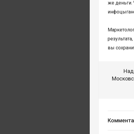
же деньги.
инфоцыгане
Маркетоло
результат
вы сохрани
Над
Московск
Коммента