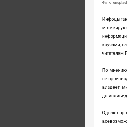
Фото: unsplas
Инфоцыган
мотивирую
информацио
коучами, н
читателям 
По мнению 
не произво
владеет ми
до индивид
Однако про
всевозмож