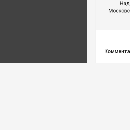
Над
Московск
Коммента
Авторизуйте
Редакция
Ва
Реклама