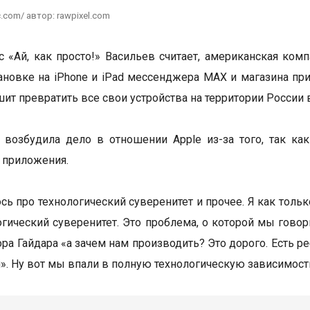
c.com/ автор: rawpixel.com
с «Ай, как просто!» Васильев считает, американская ком
ановке на iPhone и iPad мессенджера MAX и магазина при
шит превратить все свои устройства на территории России 
возбудила дело в отношении Apple из-за того, так ка
 приложения.
сь про технологический суверенитет и прочее. Я как тольк
огический суверенитет. Это проблема, о которой мы говор
ора Гайдара «а зачем нам производить? Это дорого. Есть р
м». Ну вот мы впали в полную технологическую зависимость