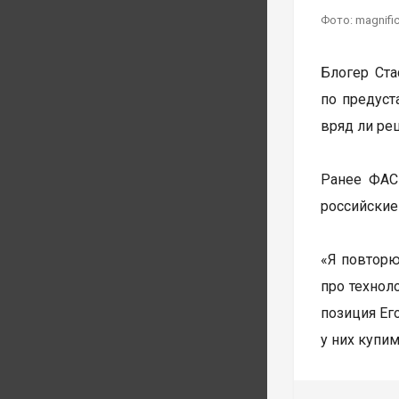
Фото: magnifi
Блогер Ста
по предуст
вряд ли ре
Ранее ФАС 
российские
«Я повторю
про технол
позиция Ег
у них купи