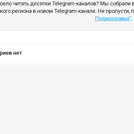
оело читать десятки Telegram-каналов? Мы собрали
ого региона в новом Telegram-канале. Не пропусти,
Подмосковья"
.
риев нет
сь
чтобы оставлять комментарии
кансии
Проекты