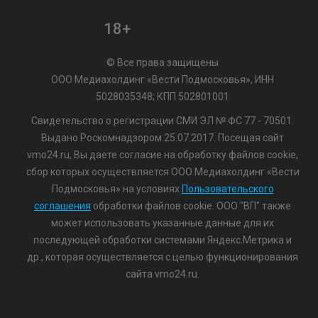
18+
© Все права защищены
ООО Медиахолдинг «Вести Подмосковья», ИНН
5028035348; КПП 502801001
Свидетельство о регистрации СМИ ЭЛ № ФС 77 - 70501.
Выдано Роскомнадзором 25.07.2017. Посещая сайт
vmo24.ru, Вы даете согласие на обработку файлов cookie,
сбор которых осуществляется ООО Медиахолдинг «Вести
Подмосковья» на условиях
Пользовательского
соглашения
обработки файлов cookie. ООО "ВП" также
может использовать указанные данные для их
последующей обработки системами Яндекс.Метрика и
др., которая осуществляется с целью функционирования
сайта vmo24.ru.
/var/www/www-root/data/www/vmo24.ru/template_footer.php