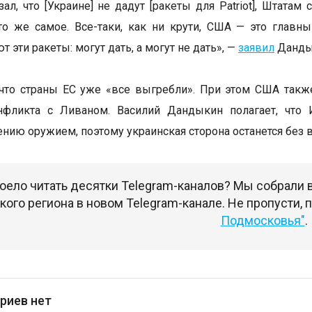
зал, что [Украине] не дадут [ракеты для Patriot], Штат
то же самое. Все-таки, как ни крути, США — это глав
т эти ракеты: могут дать, а могут не дать», —
заявил
Дандык
 что страны ЕС уже «все выгребли». При этом США так
нфликта с Ливаном. Василий Дандыкин полагает, что 
ению оружием, поэтому украинская сторона останется без 
оело читать десятки Telegram-каналов? Мы собрали
ого региона в новом Telegram-канале. Не пропусти,
Подмосковья"
.
риев нет