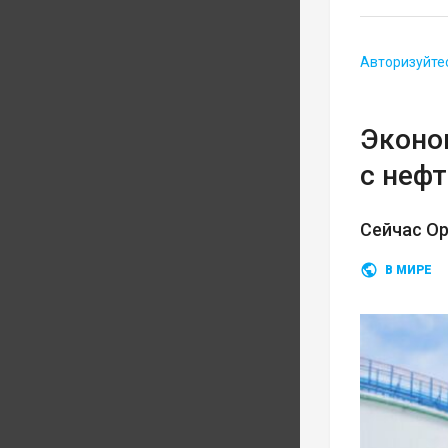
Авторизуйте
Эконом
с неф
Сейчас О
В МИРЕ