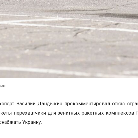
.com
ксперт Василий Дандыкин прокомментировал отказ стра
кеты-перехватчики для зенитных ракетных комплексов Pat
снабжать Украину.