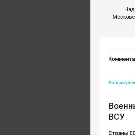
Над
Московск
Коммента
Авторизуйте
Военн
ВСУ
Страны ЕС