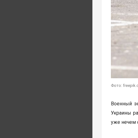
Фото: freepik
Военный э
Украины ра
уже нечем 