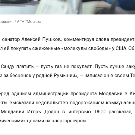
Гришкин / АГН "Москва
 сенатор Алексей Пушков, комментируя слова президента
л ей покупать сжиженные «молекулы свободы» у США. Об
Санду платить – пусть газ не покупает. Пусть лучше 
з за бесценок у родной Румынии», — написал он в своем Te
еред зданием администрации президента Молдавии в Ки
ты высказали недовольство подорожанием коммунальных
 Молдавии Игорь Додон в интервью ТАСС рассказал, 
мическими» ценами на энергоресурсы.