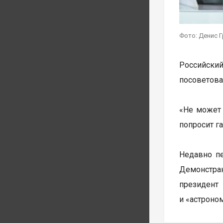
Фото: Денис 
Российский
посоветова
«Не может 
попросит га
Недавно п
Демонстран
президент
и «астроно