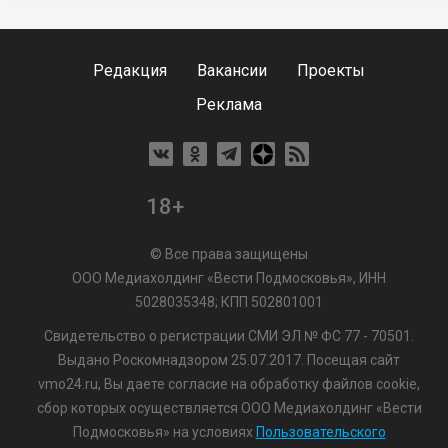
Редакция
Вакансии
Проекты
Реклама
18+
© Все права защищены
ООО Медиахолдинг «Вести Подмосковья», ИНН
5028035348; КПП 502801001
Свидетельство о регистрации СМИ ЭЛ № ФС 77 - 70501.
Выдано Роскомнадзором 25.07.2017. Посещая сайт
vmo24.ru, Вы даете согласие на обработку файлов cookie,
сбор которых осуществляется ООО Медиахолдинг «Вести
Подмосковья» на условиях
Пользовательского