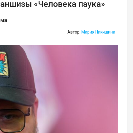
раншизы «Человека паука»
ьма
Автор:
Мария Никишина