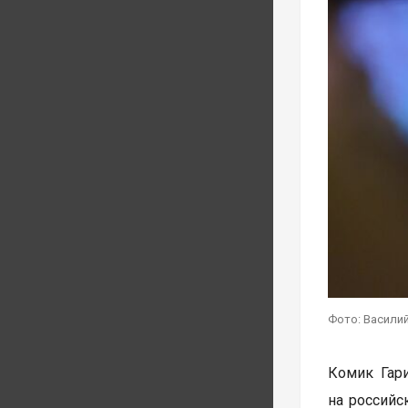
Фото: Василий
Комик Гар
на российс