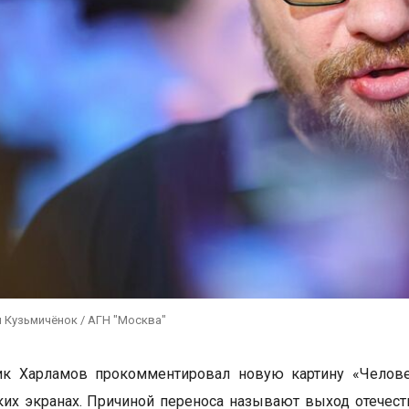
 Кузьмичёнок / АГН "Москва"
ик Харламов прокомментировал новую картину «Челове
ких экранах. Причиной переноса называют выход отечес