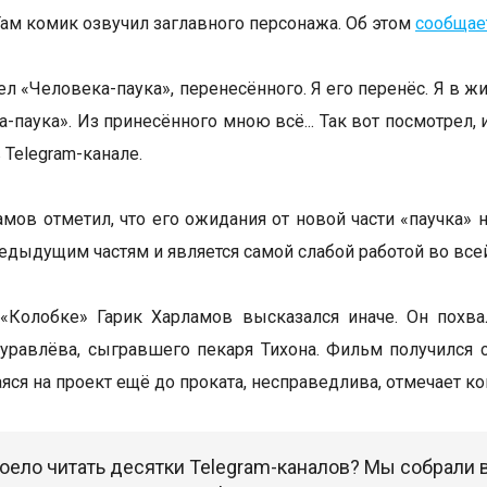
Там комик озвучил заглавного персонажа. Об этом
сообщае
ел «Человека-паука», перенесённого. Я его перенёс. Я в ж
-паука». Из принесённого мною всё... Так вот посмотрел, 
 Telegram-канале.
амов отметил, что его ожидания от новой части «паучка»
редыдущим частям и является самой слабой работой во всей
 «Колобке» Гарик Харламов высказался иначе. Он похв
равлёва, сыгравшего пекаря Тихона. Фильм получился 
ся на проект ещё до проката, несправедлива, отмечает ко
оело читать десятки Telegram-каналов? Мы собрали