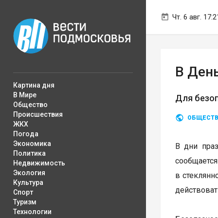
Чт. 6 авг. 17:2
В Ден
Картина дня
В Мире
Для безоп
Общество
Происшествия
ОБЩЕСТ
ЖКХ
Погода
Экономика
В дни праз
Политика
сообщается
Недвижимость
Экология
в стеклянн
Культура
действоват
Спорт
Туризм
Технологии