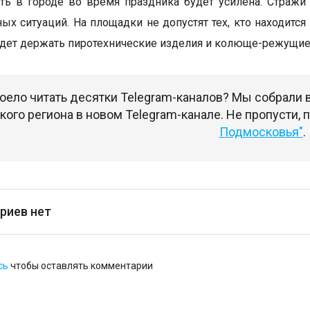
ть в городе во время праздника будет усилена. Стражи
ых ситуаций. На площадки не допустят тех, кто находится 
удет держать пиротехнические изделия и колюще-режущи
оело читать десятки Telegram-каналов? Мы собрали
ого региона в новом Telegram-канале. Не пропусти,
Подмосковья"
.
риев нет
сь
чтобы оставлять комментарии