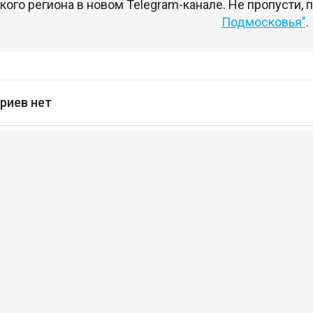
ого региона в новом Telegram-канале. Не пропусти,
Подмосковья"
.
риев нет
сь
чтобы оставлять комментарии
кансии
Проекты