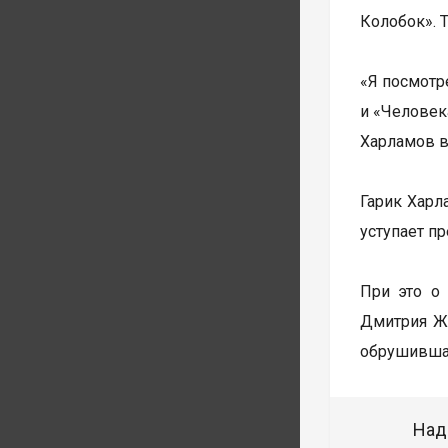
Колобок». 
«Я посмотр
и «Человека
Харламов в
Гарик Харл
уступает п
При это о
Дмитрия Жу
обрушившая
Над