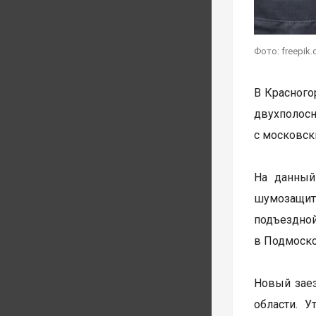
Фото: freepik
В Красного
двухполос
с московск
На данный
шумозащит
подъездно
в Подмоско
Новый заез
области. У