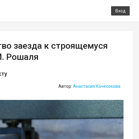
Вход
тво заезда к строящемуся
М. Рошаля
кту
Автор:
Анастасия Кочесокова