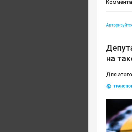
Коммента
Авторизуйте
Депут
на так
Для этого
ТРАНСПО