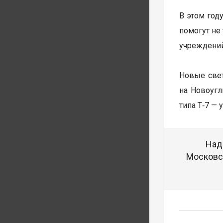
В этом год
помогут не
учреждений
Новые свет
на Новоуг
типа Т‑7 —
Над
Московск