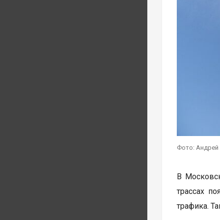
Фото: Андрей
В Московск
трассах по
трафика. Т