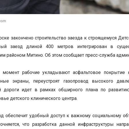
.com
рске закончено строительство заезда к строящемуся Дет
ный заезд длиной 400 метров интегрирован в сущ
им районом Митино. Об этом сообщает пресс-служба админ
 момент рабочие укладывают асфальтовое покрытие на
ные экраны, переустроят газопровод высокого давлен
й дороги идет в рамках обширного плана по развити
вье детского клинического центра.
д обеспечит удобный доступ к важному социальному объе
точняется, что разработка данной инфраструктуры нап