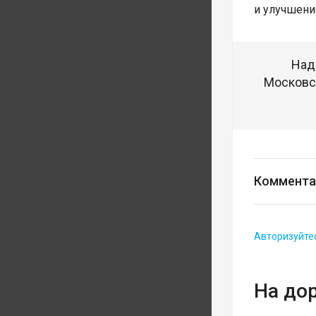
и улучшени
Над
Московск
Коммента
Авторизуйте
На до