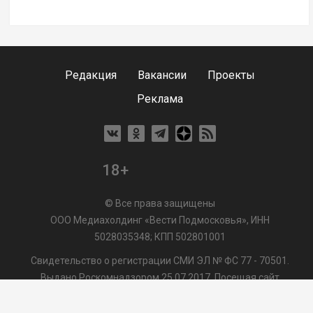
Редакция
Вакансии
Проекты
Реклама
18+
© Все права защищены
ООО Медиахолдинг «Вести Подмосковья», ИНН
5028035348; КПП 502801001
Свидетельство о регистрации СМИ ЭЛ № ФС 77 - 70501.
Выдано Роскомнадзором 25.07.2017. Посещая сайт
vmo24.ru, Вы даете согласие на обработку файлов cookie,
сбор которых осуществляется ООО Медиахолдинг «Вести