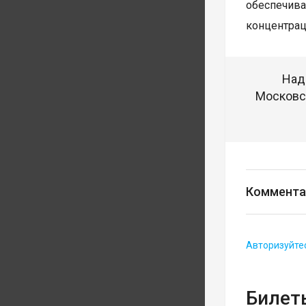
обеспечива
концентрац
Над
Московск
Коммента
Авторизуйте
Билеты