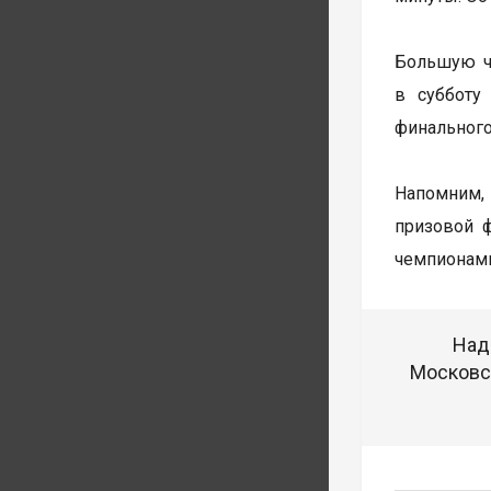
Большую ча
в субботу
финального
Напомним, 
призовой 
чемпионами
Над
Московск