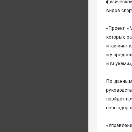
физической
видов спор
«Проект «М
которых ра
и каякинг 
и у предст
и внуками»
По данным 
руководст
пройдет по
свое здоро
«Управлени