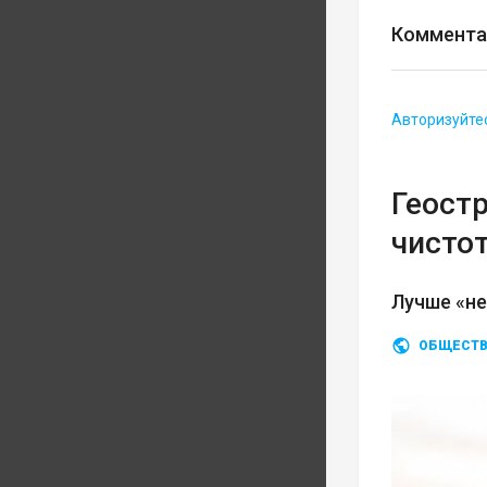
Коммента
Авторизуйте
Геост
чисто
Лучше «не
ОБЩЕСТ