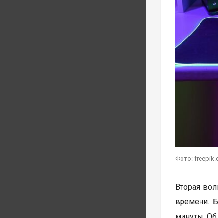
Фото: freepik
Вторая волн
времени. Б
минуты. Об