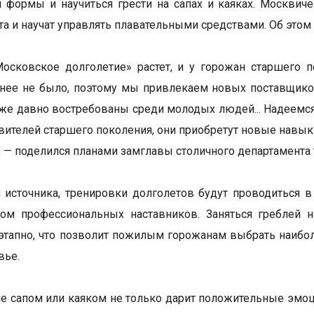
 формы и научиться грести на сапах и каяках. Москвиче
та и научат управлять плавательными средствами. Об этом
осковское долголетие» растет, и у горожан старшего п
нее не было, поэтому мы привлекаем новых поставщико
уже давно востребованы среди молодых людей... Надеемся
авителей старшего поколения, они приобретут новые навы
, — поделился планами замглавы столичного департамента
источника, тренировки долголетов будут проводиться 
вом профессиональных наставников. Заняться греблей 
этапно, что позволит пожилым горожанам выбрать наибол
вье.
е сапом или каяком не только дарит положительные эмоц