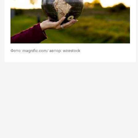
Фото: magnific.com/ автор: wirestock
Геостратег Андрей Школьников в эфире своей
авторской программы на радио Sputnik
дал
комментарий
на мысль о сохранении чистоты
Земли при помощи сокращения населения
планеты. Он считает, что сейчас она прекрасно
справляется с текущей численностью людей,
в ближайшем обозримом будущем более 9 млрд
человек на планете не будет.