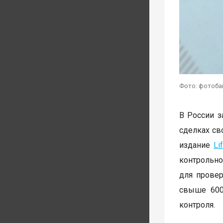
Фото: фотоба
В России з
сделках св
издание
Li
контрольно
для провер
свыше 600 
контроля.