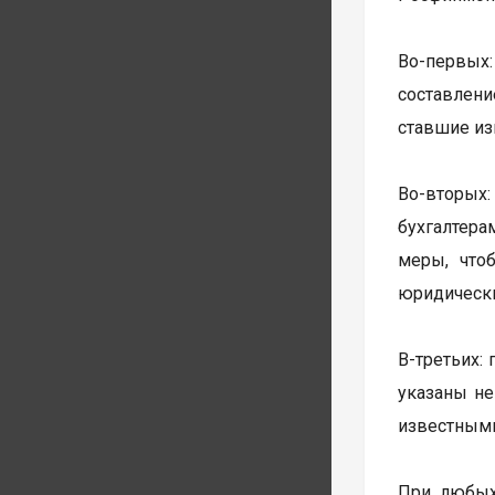
Во-первых
составлени
ставшие из
Во-вторых
бухгалтера
меры, что
юридически
В-третьих:
указаны не
известными
При любых