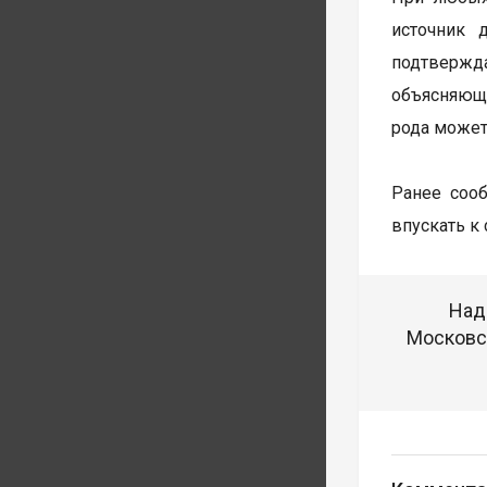
источник 
подтвержда
объясняющи
рода может
Ранее соо
впускать к
Над
Московск