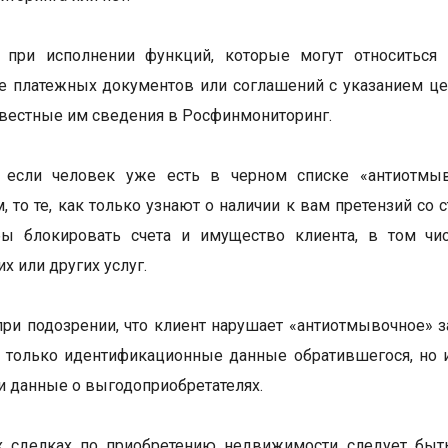
: при исполнении функций, которые могут относиться 
е платежных документов или соглашений с указанием цен
вестные им сведения в Росфинмониторинг.
: если человек уже есть в черном списке «антиотмы
м, то те, как только узнают о наличии к вам претензий с
бы блокировать счета и имущество клиента, в том чи
х или других услуг.
 при подозрении, что клиент нарушает «антиотмывочное» 
 только идентификационные данные обратившегося, но 
 данные о выгодоприобретателях.
 сделках по приобретению недвижимости следует быт