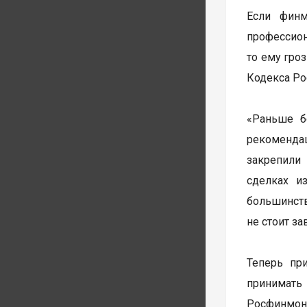
Если финм
профессион
то ему гро
Кодекса Ро
«Раньше б
рекомендац
закрепили
сделках и
большинств
не стоит з
Теперь пр
принимать 
Росфинмони