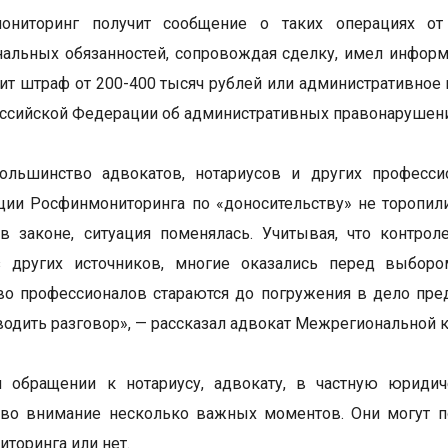
ониторинг получит сообщение о таких операциях от
альных обязанностей, сопровождая сделку, имел информ
зит штраф от 200-400 тысяч рублей или административное 
ссийской Федерации об административных правонарушени
ольшинство адвокатов, нотариусов и других професси
ии Росфинмониторинга по «доносительству» не торопили
 в законе, ситуация поменялась. Учитывая, что контр
з других источников, многие оказались перед выбором
о профессионалов стараются до погружения в дело пре
аводить разговор», — рассказал адвокат Межрегиональной
и обращении к нотариусу, адвокату, в частную юриди
во внимание несколько важных моментов. Они могут по
торинга или нет.