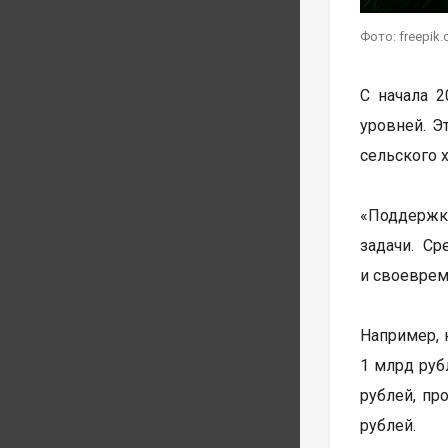
Фото: freepik
С начала 
уровней. Э
сельского 
«Поддержк
задачи. С
и своеврем
Например, 
1 млрд руб
рублей, пр
рублей.