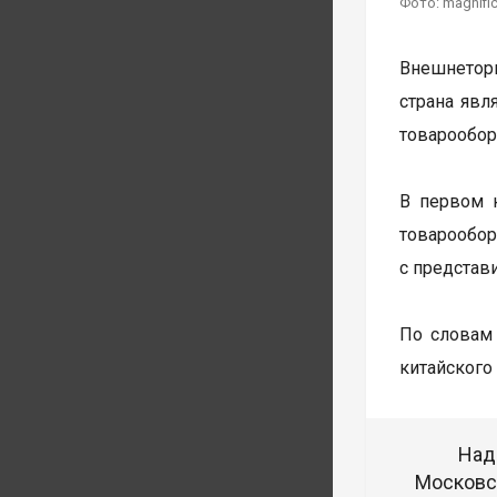
Фото: magnifi
Внешнеторг
страна явл
товарообор
В первом 
товарообо
с представ
По словам
китайского
Над
Московск