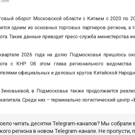
c.com
овый оборот Московской области с Китаем с 2020 по 20
яется одним из основных торговых партнеров региона, а
ота. Такие данные приводит пресс-служба министерства и
квартале 2026 года на долю Подмосковья пришлось ок
рота с КНР. Об этом глава регионального ведомства 
ителями официальных и деловых кругов Китайской Народн
 Зиновьевой, в Подмосковье также продолжается реали
 капитала. Среди них – терминально-логистический центр 
оело читать десятки Telegram-каналов? Мы собрали
ого региона в новом Telegram-канале. Не пропусти,