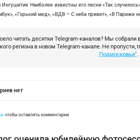
 Ингушетия. Наиболее известны его песни «Так случилось»,
бук», «Горький мед», «ВДВ — С неба привет», «В Париже но
оело читать десятки Telegram-каналов? Мы собрали
ого региона в новом Telegram-канале. Не пропусти,
Подмосковья"
.
риев нет
сь
чтобы оставлять комментарии
лог оценила юбилейную фотосес