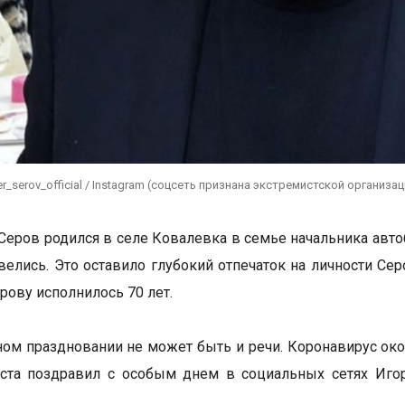
er_serov_official / Instagram (соцсеть признана экстремистской организ
Серов родился в селе Ковалевка в семье начальника авт
звелись. Это оставило глубокий отпечаток на личности Сер
рову исполнилось 70 лет.
ом праздновании не может быть и речи. Коронавирус окон
иста поздравил с особым днем в социальных сетях Иго