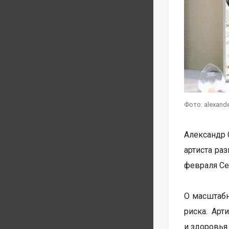
Фото: alexand
Александр 
артиста ра
февраля Се
О масштабн
риска. Арт
и здоровья.