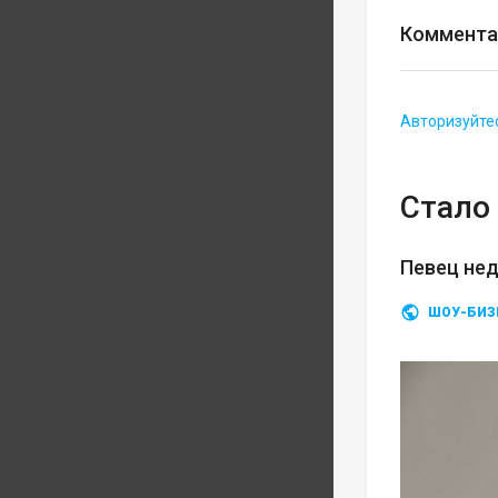
Коммента
Авторизуйте
Стало 
Певец нед
ШОУ-БИЗ