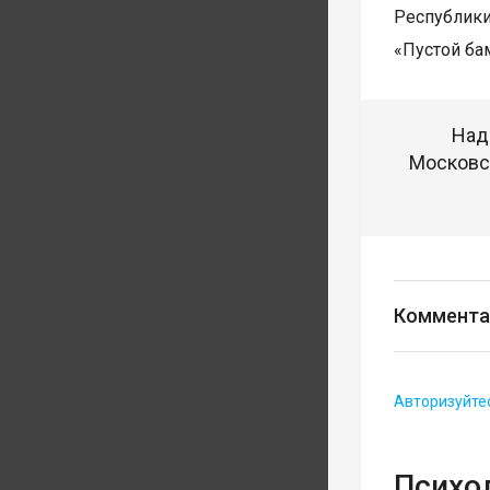
Республики
«Пустой бам
Над
Московск
Коммента
Авторизуйте
Психо