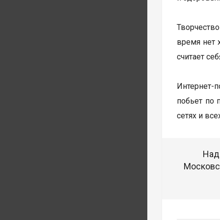
Творчество
время нет 
считает се
Интернет-п
побьет по 
сетях и все
Над
Московск