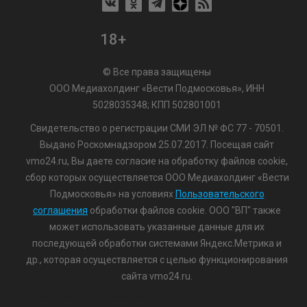
18+
© Все права защищены
ООО Медиахолдинг «Вести Подмосковья», ИНН
5028035348; КПП 502801001
Свидетельство о регистрации СМИ ЭЛ № ФС 77 - 70501.
Выдано Роскомнадзором 25.07.2017. Посещая сайт
vmo24.ru, Вы даете согласие на обработку файлов cookie,
сбор которых осуществляется ООО Медиахолдинг «Вести
Подмосковья» на условиях
Пользовательского
соглашения
обработки файлов cookie. ООО "ВП" также
может использовать указанные данные для их
последующей обработки системами Яндекс.Метрика и
др., которая осуществляется с целью функционирования
сайта vmo24.ru.
/var/www/www-root/data/www/vmo24.ru/template_footer.php