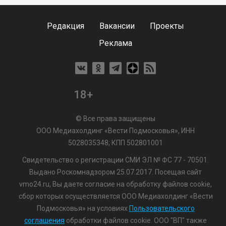
Редакция
Вакансии
Проекты
Реклама
18+
© Все права защищены
ООО Медиахолдинг «Вести Подмосковья», ИНН
5028035348; КПП 502801001
Свидетельство о регистрации СМИ ЭЛ № ФС 77 - 70501.
Выдано Роскомнадзором 25.07.2017. Посещая сайт
vmo24.ru, Вы даете согласие на обработку файлов cookie,
сбор которых осуществляется ООО Медиахолдинг «Вести
Подмосковья» на условиях
Пользовательского
соглашения
обработки файлов cookie. ООО "ВП" также