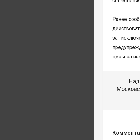
соглашения
Ранее сооб
действова
за исключ
предупрежд
цены на не
Над
Московск
Коммента