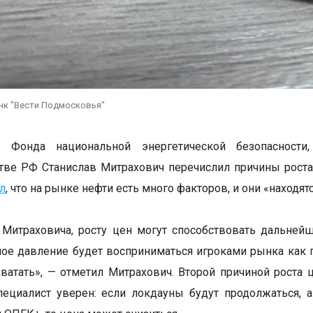
нк "Вести Подмосковья"
т Фонда национальной энергетической безопасности
тве РФ Станислав Митрахович перечислил причины роста 
л
, что на рынке нефти есть много факторов, и они «находя
Митраховича, росту цен могут способствовать дальней
ое давление будет восприниматься игроками рынка как п
ватать», — отметил Митрахович. Второй причиной роста 
пециалист уверен: если локдауны будут продолжаться, 