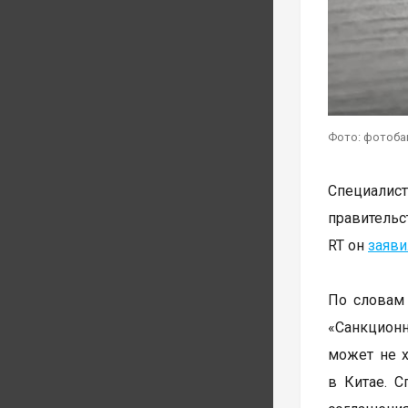
Фото: фотоба
Специалис
правительс
RT он
заяви
По словам 
«Санкционн
может не х
в Китае. С