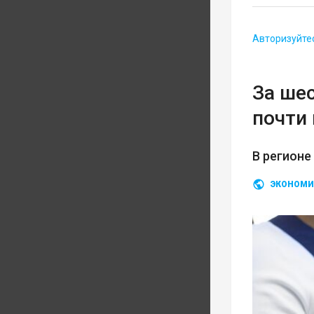
Авторизуйте
За ше
почти 
В регионе
ЭКОНОМИ