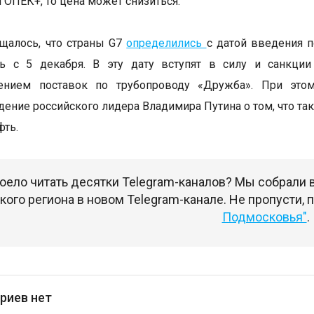
 ОПЕК+, то цена может снизиться.
щалось, что страны G7
определились
с датой введения п
ть с 5 декабря. В эту дату вступят в силу и санкции
ением поставок по трубопроводу «Дружба». При это
ение российского лидера Владимира Путина о том, что т
фть.
оело читать десятки Telegram-каналов? Мы собрали
ого региона в новом Telegram-канале. Не пропусти,
Подмосковья"
.
риев нет