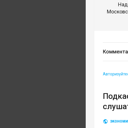
Над
Московск
Коммента
Авторизуйте
Подка
слуша
ЭКОНОМИ