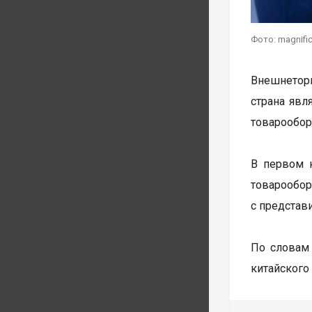
Фото: magnifi
Внешнеторг
страна явл
товарообор
В первом 
товарообо
с представ
По словам
китайского