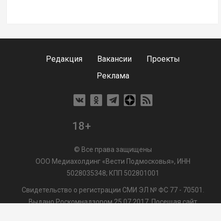
Редакция
Вакансии
Проекты
Реклама
18+
© Все права защищены
ООО Медиахолдинг «Вести Подмосковья», ИНН
5028035348; КПП 502801001
Свидетельство о регистрации СМИ ЭЛ № ФС 77 - 70501.
Выдано Роскомнадзором 25.07.2017. Посещая сайт
vmo24.ru, Вы даете согласие на обработку файлов cookie,