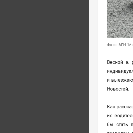
Фото: АГН "М
Весной в 
индивидуа
и выезжают
Новостей.
Как расска
их водите
бы стать 