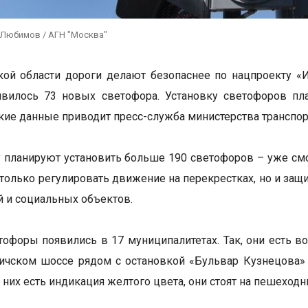
 Любимов / АГН "Москва"
ой области дороги делают безопаснее по нацпроекту «
явилось 73 новых светофора. Установку светофоров пл
акие данные приводит пресс-служба министерства транспо
у планируют установить больше 190 светофоров – уже смон
 только регулировать движение на перекрестках, но и за
 и социальных объектов.
офоры появились в 17 муниципалитетах. Так, они есть во
личском шоссе рядом с остановкой «Бульвар Кузнецова
 у них есть индикация желтого цвета, они стоят на пешехо