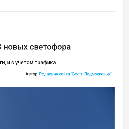
3 новых светофора
и, и с учетом трафика
Автор:
Редакция сайта "Вести Подмосковья"