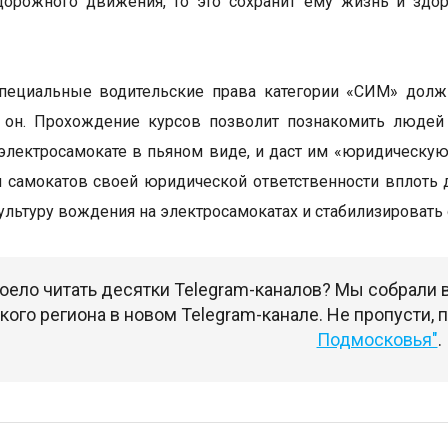
дорожного движения, то это сохранит ему жизнь и здо
пециальные водительские права категории «СИМ» должн
 он. Прохождение курсов позволит познакомить людей 
 электросамокате в пьяном виде, и даст им «юридическую
 самокатов своей юридической ответственности вплоть
ультуру вождения на электросамокатах и стабилизировать о
оело читать десятки Telegram-каналов? Мы собрали
ого региона в новом Telegram-канале. Не пропусти,
Подмосковья"
.