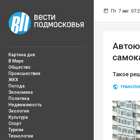
Пт. 7 авг. 07:
Автою
Картина дня
самок
В Мире
Общество
Происшествия
Такое реш
ЖКХ
Погода
ТРАНСПО
Экономика
Политика
Недвижимость
Экология
Культура
Спорт
Туризм
Технологии