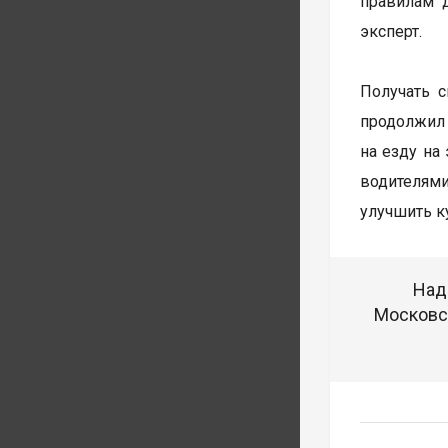
правилам 
эксперт.
Получать с
продолжил
на езду на
водителями
улучшить к
Над
Московск