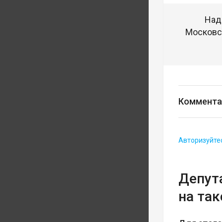
Над
Московск
Коммента
Авторизуйте
Депут
на так