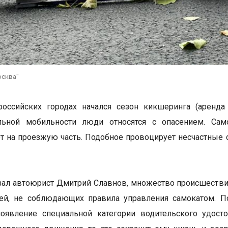
осква"
российских городах начался сезон кикшеринга (аренда
льной мобильности люди относятся с опасением. Са
 на проезжую часть. Подобное провоцирует несчастные 
зал автоюрист Дмитрий Славнов, множество происшествий
лей, не соблюдающих правила управления самокатом. 
появление специальной категории водительского удост