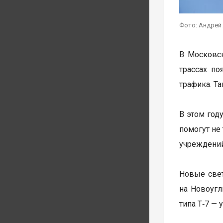
Фото: Андрей
В Московск
трассах по
трафика. Т
В этом год
помогут не
учреждений
Новые свет
на Новоуг
типа Т‑7 —