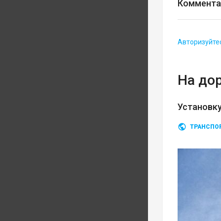
Коммента
Авторизуйте
На до
Установку
ТРАНСПО