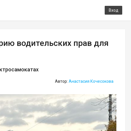
Вход
рию водительских прав для
ектросамокатах
Автор:
Анастасия Кочесокова