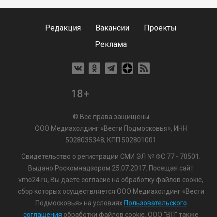
Редакция
Вакансии
Проекты
Реклама
18+
© Все права защищены
ООО Медиахолдинг «Вести Подмосковья», ИНН
5028035348; КПП 502801001
Свидетельство о регистрации СМИ ЭЛ № ФС 77 - 70501.
Выдано Роскомнадзором 25.07.2017. Посещая сайт
vmo24.ru, Вы даете согласие на обработку файлов cookie,
сбор которых осуществляется ООО Медиахолдинг «Вести
Подмосковья» на условиях
Пользовательского
соглашения
обработки файлов cookie. ООО "ВП" также