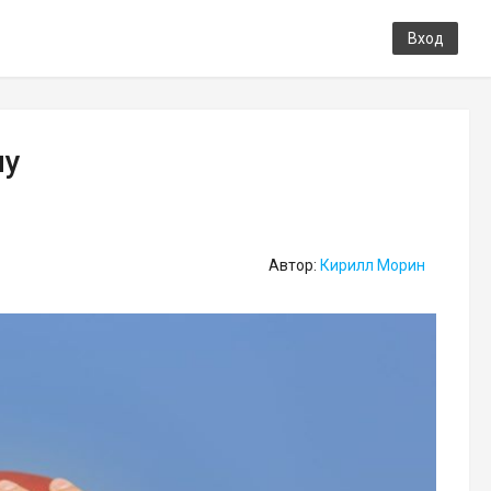
Вход
лу
Автор:
Кирилл Морин