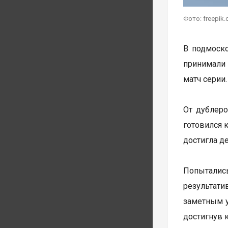
Фото: freepik
В подмоско
принимали 
матч серии
От дублер
готовился 
достигла д
Попыталис
результат
заметным у
достигнув 