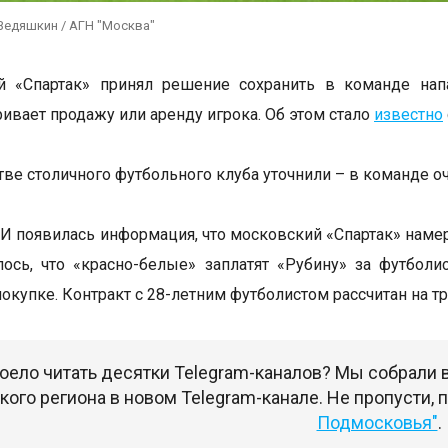
Ведяшкин / АГН "Москва"
й «Спартак» принял решение сохранить в команде нап
ривает продажу или аренду игрока. Об этом стало
известно
тве столичного футбольного клуба уточнили – в команде 
И появилась информация, что московский «Спартак» наме
ось, что «красно-белые» заплатят «Рубину» за футбол
покупке. Контракт с 28-летним футболистом рассчитан на 
оело читать десятки Telegram-каналов? Мы собрали
ого региона в новом Telegram-канале. Не пропусти,
Подмосковья"
.