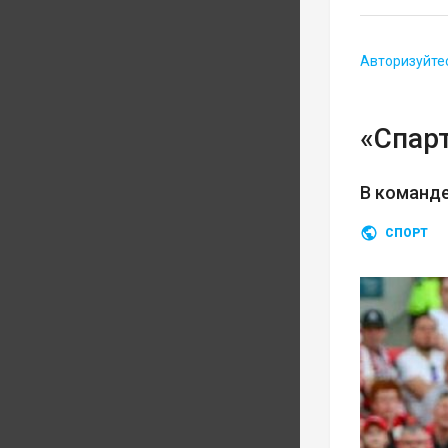
Авторизуйте
«Спарт
В команд
СПОРТ