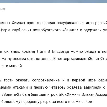
.com
вных Химках прошла первая полуфинальная игра россий
фарм-клуб санкт-петербургского «Зенита» и одержали ув
.
ов сильных команд Лиги ВТБ всегда можно ожидать не
к матчу весьма ответственно. В четвертьфинале «Зенит-2»
есяти матчей.
ь гости оказать сопротивление и в первой игре сер
ивными атаками и первую четверть хозяева выиграли с
 «Зенита-2» был бывший игрок БК «Химки» Эльхан Ахмедо
к большому перерыву разрыва всего в семь очков.