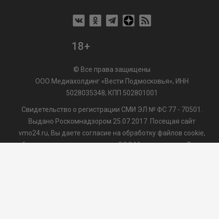
18+
© Все права защищены
ООО Медиахолдинг «Вести Подмосковья», ИНН
5028035348; КПП 502801001
Свидетельство о регистрации СМИ ЭЛ № ФС 77 - 70501.
Выдано Роскомнадзором 25.07.2017. Посещая сайт
vmo24.ru, Вы даете согласие на обработку файлов cookie,
сбор которых осуществляется ООО Медиахолдинг «Вести
Подмосковья» на условиях
Пользовательского
соглашения
обработки файлов cookie. ООО "ВП" также
может использовать указанные данные для их
последующей обработки системами Яндекс.Метрика и
др., которая осуществляется с целью функционирования
сайта vmo24.ru.