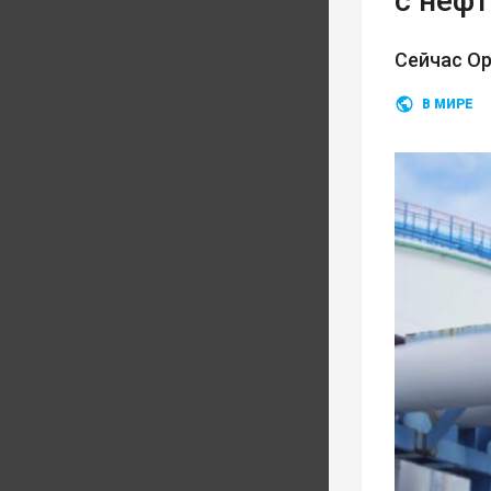
с неф
Сейчас О
В МИРЕ