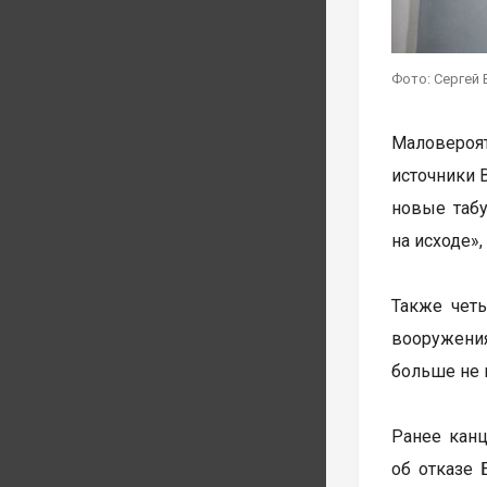
Фото: Сергей 
Маловероят
источники 
новые таб
на исходе»
Также четы
вооружения
больше не 
Ранее кан
об отказе 