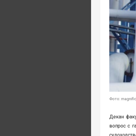
Фото: magnifi
Декан факу
вопрос с г
судоходств