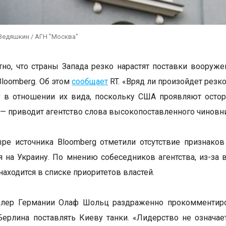
Ведяшкин / АГН "Москва"
но, что страны Запада резко нарастят поставки вооруже
Bloomberg. Об этом
сообщает
RT. «Вряд ли произойдет резк
у в отношении их вида, поскольку США проявляют осто
, — приводит агентство слова высокопоставленного чиновн
ре источника Bloomberg отметили отсутствие признаков 
 на Украину. По мнению собеседников агентства, из-за
находится в списке приоритетов властей.
цлер Германии Олаф Шольц раздраженно прокомменти
Берлина поставлять Киеву танки. «Лидерство не означает