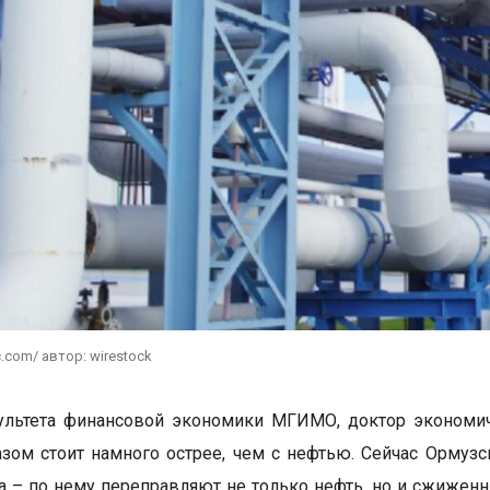
c.com/ автор: wirestock
льтета финансовой экономики МГИМО, доктор экономиче
азом стоит намного острее, чем с нефтью. Сейчас Ормуз
а – по нему переправляют не только нефть, но и сжиженн