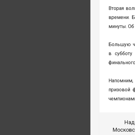
Вторая волн
времени. Б
минуты. Об
Большую ча
в субботу
финального
Напомним, 
призовой 
чемпионами
Над
Московск