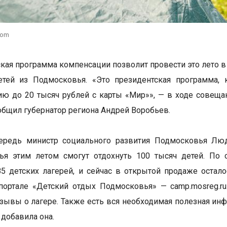
com
кая программа компенсации позволит провести это лето в
етей из Подмосковья. «Это президентская программа, 
ю до 20 тысяч рублей с карты «Мир»», — в ходе совещан
общил губернатор региона Андрей Воробьев.
ередь министр социального развития Подмосковья Людм
ья этим летом смогут отдохнуть 100 тысяч детей. По
5 детских лагерей, и сейчас в открытой продаже остал
ортале «Детский отдых Подмосковья» — camp.mosreg.ru
тзывы о лагере. Также есть вся необходимая полезная ин
 добавила она.