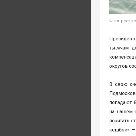
Фото: pexels.
Президентс
тысячам д
компенсаци
округов со
В свою оч
Подмосков
попадают 8
на нашем п
почитать о
кешбэк», —