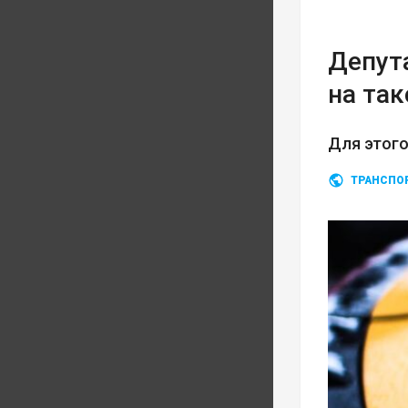
Депут
на так
Для этого
ТРАНСПО