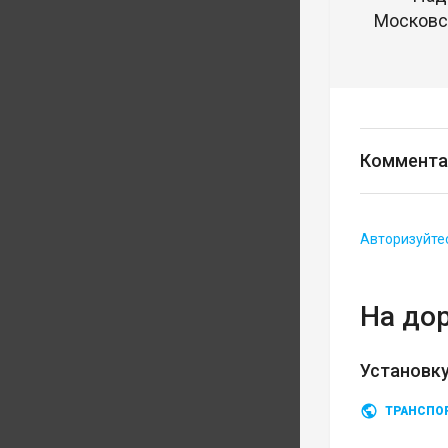
Московск
Коммента
Авторизуйте
На до
Установку
ТРАНСПО