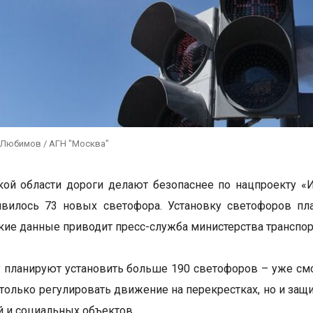
 Любимов / АГН "Москва"
ой области дороги делают безопаснее по нацпроекту «
явилось 73 новых светофора. Установку светофоров пл
акие данные приводит пресс-служба министерства транспо
у планируют установить больше 190 светофоров – уже смон
 только регулировать движение на перекрестках, но и за
 и социальных объектов.