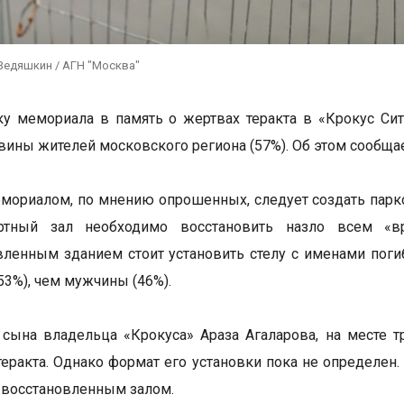
Ведяшкин / АГН "Москва"
ку мемориала в память о жертвах теракта в «Крокус Сит
вины жителей московского региона (57%). Об этом сообщае
мориалом, по мнению опрошенных, следует создать парков
ртный зал необходимо восстановить назло всем «в
вленным зданием стоит установить стелу с именами поги
3%), чем мужчины (46%).
сына владельца «Крокуса» Араза Агаларова, на месте т
теракта. Однако формат его установки пока не определен.
с восстановленным залом.