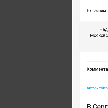
Напомним, 
Над
Московск
Коммента
Авторизуйте
В Сер