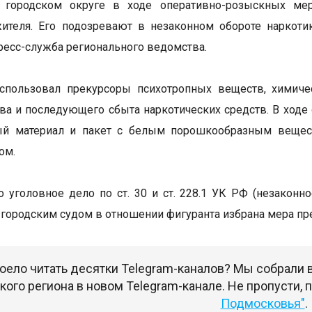
 городском округе в ходе оперативно-розыскных мер
жителя. Его подозревают в незаконном обороте наркот
ресс-служба регионального ведомства.
спользовал прекурсоры психотропных веществ, химиче
ва и последующего сбыта наркотических средств. В ходе
ый материал и пакет с белым порошкообразным веществ
ом.
 уголовное дело по ст. 30 и ст. 228.1 УК РФ (незаконн
городским судом в отношении фигуранта избрана мера пре
оело читать десятки Telegram-каналов? Мы собрали
ого региона в новом Telegram-канале. Не пропусти,
Подмосковья"
.