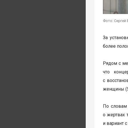
Фото: Сергей 
За установ
более поло
Рядом с ме
что конце
с восстано
женщины (5
По словам 
о жертвах 
и вариант 