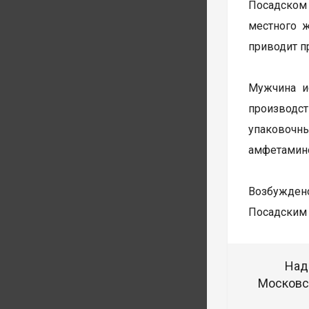
Посадском
местного 
приводит п
Мужчина и
производст
упаковочн
амфетамин
Возбуждено
Посадским 
Над
Московск