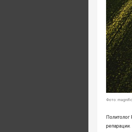
Фото: magnifi
Политолог 
репарации.