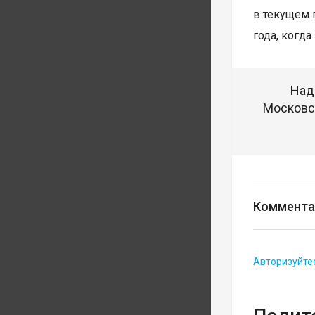
в текущем 
года, когд
Над
Московск
Коммента
Авторизуйте