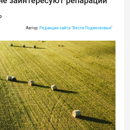
не заинтересуют репарации
о
Автор:
Редакция сайта "Вести Подмосковья"