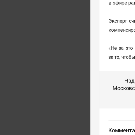
в эфире рад
Эксперт сч
компенсиро
«Не за это
за то, что
Над
Московск
Коммента