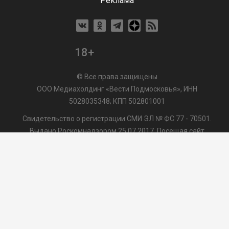
Реклама
18+
© Все права защищены
ООО Медиахолдинг «Вести Подмосковья», ИНН
5028035348; КПП 502801001
Свидетельство о регистрации СМИ ЭЛ № ФС 77 - 70501.
Выдано Роскомнадзором 25.07.2017. Посещая сайт
vmo24.ru, Вы даете согласие на обработку файлов cookie,
сбор которых осуществляется ООО Медиахолдинг «Вести
Подмосковья» на условиях
Пользовательского
соглашения
обработки файлов cookie. ООО "ВП" также
может использовать указанные данные для их
последующей обработки системами Яндекс.Метрика и
др., которая осуществляется с целью функционирования