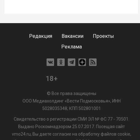
Редакция
Вакансии
Проекты
Реклама
18+
© Все права защищены
ООО Медиахолдинг «Вести Подмосковья», ИНН
5028035348; КПП 502801001
Свидетельство о регистрации СМИ ЭЛ № ФС 77 - 70501.
Выдано Роскомнадзором 25.07.2017. Посещая сайт
vmo24.ru, Вы даете согласие на обработку файлов cookie,