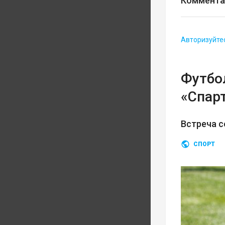
Коммента
Авторизуйте
Футбо
«Спар
Встреча с
СПОРТ