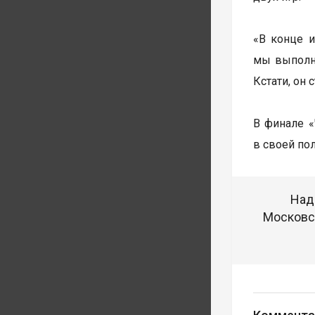
«В конце и
мы выполн
Кстати, он
В финале 
в своей по
Над
Московск