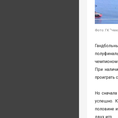
Фото: ГК "Чех
Гандбольн
полуфинал
чемпионом 
При наличи
проиграть с
Но сначала
успешно. 
половине и
двух игр.