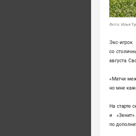
Фото: Илья Т
Экс-игрок
со столичн
августа. С
«Матчи меж
но мне каже
На старте 
и «Зенит»
по дополни