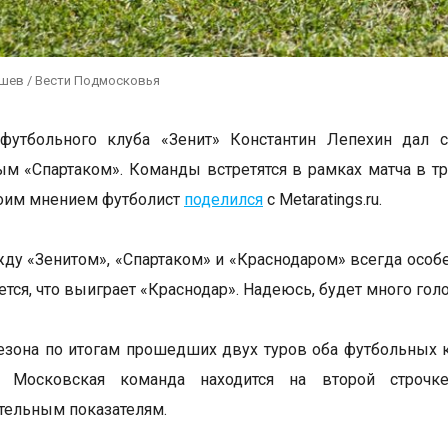
ушев / Вести Подмосковья
 футбольного клуба «Зенит» Константин Лепехин дал 
ым «Спартаком». Команды встретятся в рамках матча в т
воим мнением футболист
поделился
с Metaratings.ru.
ду «Зенитом», «Спартаком» и «Краснодаром» всегда особе
тся, что выиграет «Краснодар». Надеюсь, будет много голо
сезона по итогам прошедших двух туров оба футбольных 
. Московская команда находится на второй строчк
тельным показателям.