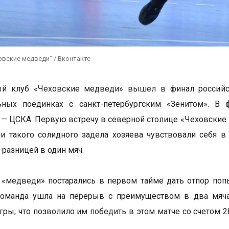
овские медведи" / Вконтакте
ый клуб «Чеховские медведи» вышел в финал российск
ьных поединках с санкт-петербургским «Зенитом». В
— ЦСКА. Первую встречу в северной столице «Чеховские 
и такого солидного задела хозяева чувствовали себя 
 разницей в один мяч.
 «медведи» постарались в первом тайме дать отпор попы
Команда ушла на перерыв с преимуществом в два мяча.
гры, что позволило им победить в этом матче со счетом 2