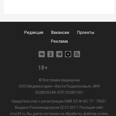
Редакция
Вакансии
Проекты
Реклама
18+
© Все права защищены
ООО Медиахолдинг «Вести Подмосковья», ИНН
5028035348; КПП 502801001
Свидетельство о регистрации СМИ ЭЛ № ФС 77 - 70501.
Выдано Роскомнадзором 25.07.2017. Посещая сайт
vmo24.ru, Вы даете согласие на обработку файлов cookie,