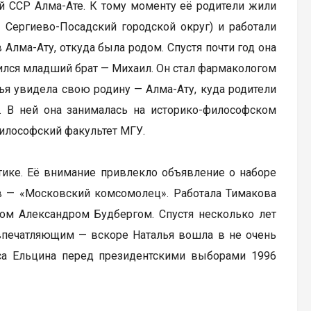
ой ССР Алма-Ате. К тому моменту её родители жили
 Сергиево-Посадский городской округ) и работали
Алма-Ату, откуда была родом. Спустя почти год она
вился младший брат — Михаил. Он стал фармакологом
ья увидела свою родину — Алма-Ату, куда родители
. В ней она занималась на историко-философском
философский факультет МГУ.
тике. Её внимание привлекло объявление о наборе
в — «Московский комсомолец». Работала Тимакова
том Александром Будбергом. Спустя несколько лет
 впечатляющим — вскоре Наталья вошла в не очень
са Ельцина перед президентскими выборами 1996