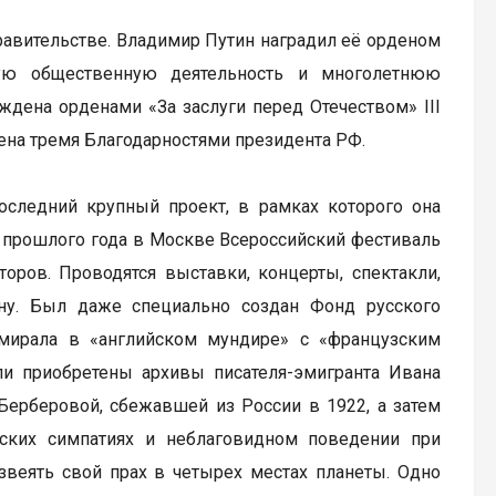
правительстве. Владимир Путин наградил её орденом
ную общественную деятельность и многолетнюю
дена орденами «За заслуги перед Отечеством» III
чена тремя Благодарностями президента РФ.
следний крупный проект, в рамках которого она
я прошлого года в Москве Всероссийский фестиваль
торов. Проводятся выставки, концерты, спектакли,
ну. Был даже специально создан Фонд русского
дмирала в «английском мундире» с «французским
ли приобретены архивы писателя-эмигранта Ивана
Берберовой, сбежавшей из России в 1922, а затем
ских симпатиях и неблаговидном поведении при
веять свой прах в четырех местах планеты. Одно