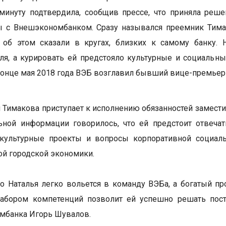
инуту подтвердила, сообщив прессе, что приняла реше
ы с Внешэкономбанком. Сразу назывался преемник Тима
 об этом сказали в кругах, близких к самому банку. 
ля, а курировать ей предстояло культурные и социальны
конце мая 2018 года ВЭБ возглавил бывший вице-премье
я Тимакова приступает к исполнению обязанностей замести
ной информации говорилось, что ей предстоит отвечат
а культурные проекты и вопросы корпоративной социал
й городской экономики.
то Наталья легко вольется в команду ВЭБа, а богатый п
абором компетенций позволит ей успешно решать поста
мбанка Игорь Шувалов.