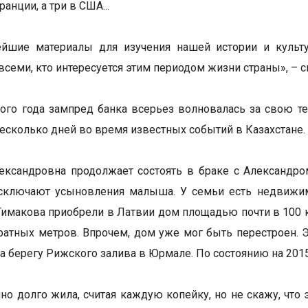
ранции, а три в США...
ейшие материалы для изучения нашей истории и культу
всеми, кто интересуется этим периодом жизни страны», – с
того года зампред банка всерьез волновалась за свою т
несколько дней во время известных событий в Казахстане.
ександровна продолжает состоять в браке с Александро
исключают усыновления малыша. У семьи есть недвижим
Тимакова приобрели в Латвии дом площадью почти в 100
ратных метров. Впрочем, дом уже мог быть перестроен. 
на берегу Рижского залива в Юрмале. По состоянию на 201
чно долго жила, считая каждую копейку, но не скажу, что 