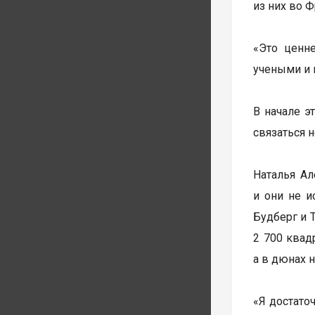
из них во Ф
«Это ценн
учеными и 
В начале э
связаться 
Наталья Ал
и они не 
Будберг и 
2 700 квад
а в дюнах 
«Я достато