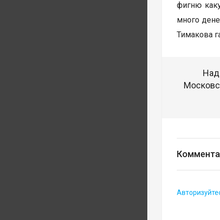
фигню каку
много дене
Тимакова га
Над
Московск
Коммента
Авторизуйте