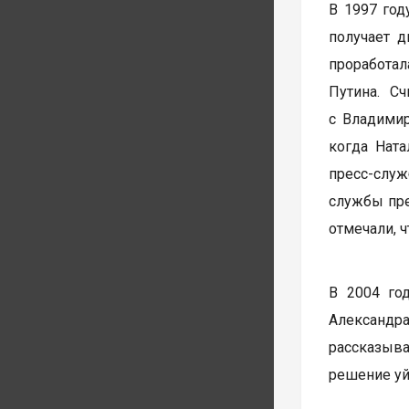
В 1997 год
получает д
проработал
Путина. С
с Владимир
когда Ната
пресс-служ
службы пре
отмечали, 
В 2004 го
Александра
рассказыва
решение уй