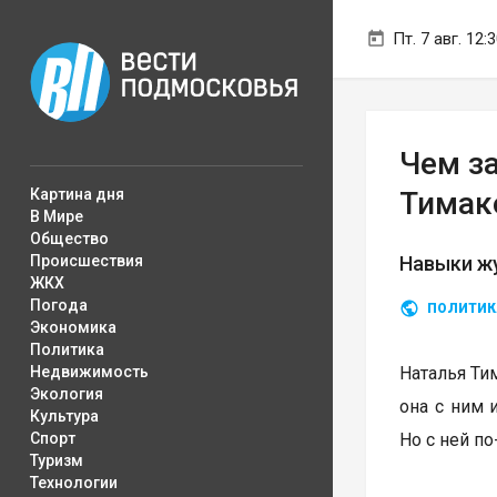
Пт. 7 авг. 12:
Чем з
Картина дня
Тимак
В Мире
Общество
Происшествия
Навыки жу
ЖКХ
Погода
ПОЛИТИК
Экономика
Политика
Недвижимость
Наталья Ти
Экология
она с ним 
Культура
Спорт
Но с ней п
Туризм
Технологии