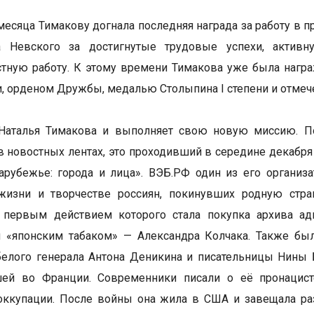
месяца Тимакову догнала последняя награда за работу в 
а Невского за достигнутые трудовые успехи, актив
тную работу. К этому времени Тимакова уже была награж
ни, орденом Дружбы, медалью Столыпина I степени и отме
 Наталья Тимакова и выполняет свою новую миссию. По
в новостных лентах, это проходивший в середине декабр
арубежье: города и лица». ВЭБ.РФ один из его организа
жизни и творчестве россиян, покинувших родную стра
, первым действием которого стала покупка архива а
и «японским табаком» — Александра Колчака. Также бы
елого генерала Антона Деникина и писательницы Нины 
ей во Франции. Современники писали о её пронацист
ккупации. После войны она жила в США и завещала раз