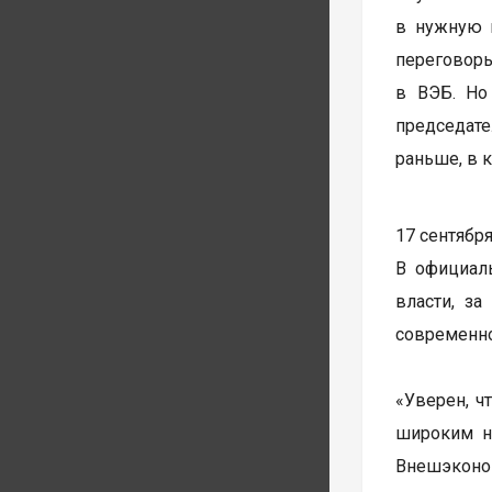
в нужную м
переговор
в ВЭБ. Но
председате
раньше, в 
17 сентябр
В официаль
власти, з
современно
«Уверен, ч
широким н
Внешэконо