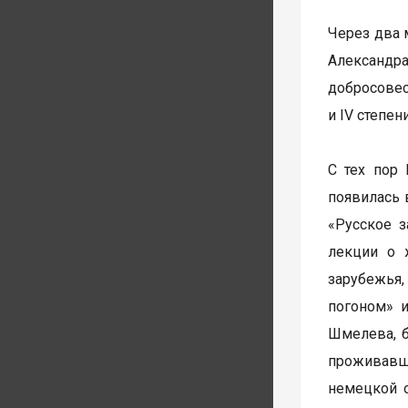
Через два 
Александр
добросовес
и IV степе
С тех пор
появилась 
«Русское з
лекции о 
зарубежья
погоном» 
Шмелева, б
проживавш
немецкой о