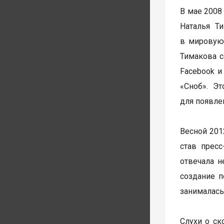
В мае 2008
Наталья Т
в мировую 
Тимакова с
Facebook и
«Сноб». Эт
для появле
Весной 201
став пресс
отвечала н
создание п
занималась
Слухи о ск