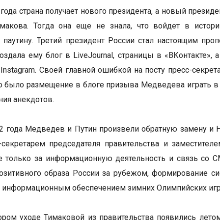
 года страна получает нового президента, а новый презид
имакова. Тогда она еще не знала, что войдет в исто
паутину. Третий президент России стал настоящим про
оздала ему блог в LiveJournal, страницы в «ВКонтакте»,
 Instagram. Своей главной ошибкой на посту пресс-секре
о было размещение в блоге призыва Медведева играть в 
ния анекдотов.
2 года Медведев и Путин произвели обратную замену и Н
-секретарем председателя правительства и заместителе
е только за информационную деятельность и связь со С
озитивного образа России за рубежом, формирование с
 информационным обеспечением зимних Олимпийских игр
ором уходе Тимаковой из правительства появились летом 