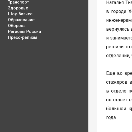
Транспорт
Наталья Ти
Здоровье
в городе Х
Шоу-бизнес
Образование
инженерами
Оборона
вернулась 
Регионы России
Пресс-релизы
и занимает
решили от
отделении,
Еще во вре
стажеров 
в отделе п
он станет 
большой к
года.