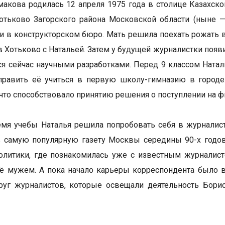
макова родилась 12 апреля 1975 года в столице Казахск
отьково Загорского района Московской области (ныне —
 в конструкторском бюро. Мать решила поехать рожать в 
в Хотьково с Натальей. Затем у будущей журналистки поя
ся сейчас научными разработками. Перед 9 классом Натал
править её учиться в первую школу-гимназию в городе
 что способствовало принятию решения о поступлении на 
мя учебы Наталья решила попробовать себя в журналис
в самую популярную газету Москвы середины 90-х годо
олитики, где познакомилась уже с известным журналис
её мужем. А пока начало карьеры корреспондента было
руг журналистов, которые освещали деятельность Бори