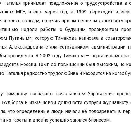
у Наталья принимает предложение о трудоустройстве в 
иплом МГУ, а еще через год, в 1999, переходит в инф
а и вовсе полгода, получив приглашение на должность п
читанные недели работы с будущим президентом прев
ом Путиным», которую Тимакова написала в соавторств
лья Александровна стала сотрудником администрации п
бы президента. В 2002 году Тимакова — первый заместите
зидента России. Темп её повышений был высоким, но кол
что Наталья редкостно трудолюбива и находится на ногах б
ду Тимакову назначают начальником Управления пресс
 Будберга и из-за новой должности супруги журналисту
ла, что определенные люди начали её подозревать в пер
ти из газеты и вполне успешно занялся бизнесом.