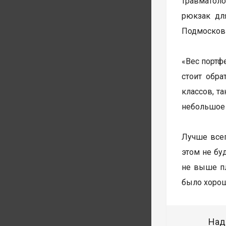
травматоло
рюкзак дл
Подмосковь
«Вес портф
стоит обра
классов, т
небольшое 
Лучше всег
этом не бу
не выше пл
было хорош
Над