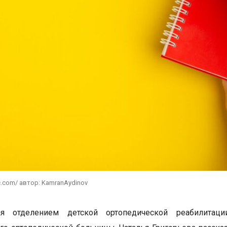
c.com/ автор: KamranAydinov
я отделением детской ортопедической реабилитаци