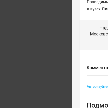
Проводимы
в вузах. П
Над
Московск
Коммента
Авторизуйте
Подмо