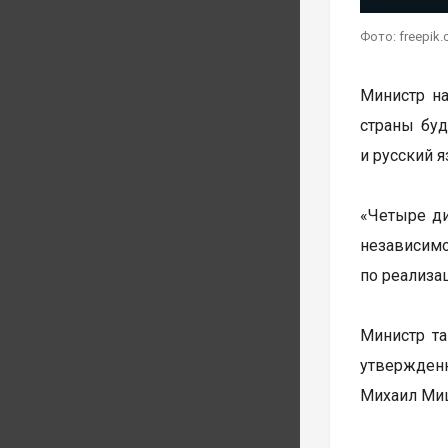
Фото: freepik
Министр на
страны буд
и русский 
«Четыре ди
независим
по реализа
Министр та
утвержден
Михаил Миш