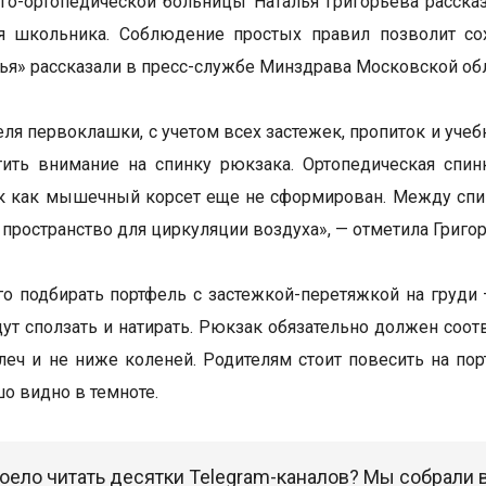
го-ортопедической больницы Наталья Григорьева рассказ
я школьника. Соблюдение простых правил позволит сох
я» рассказали в пресс-службе Минздрава Московской обл
еля первоклашки, с учетом всех застежек, пропиток и уче
тить внимание на спинку рюкзака. Ортопедическая спи
ак как мышечный корсет еще не сформирован. Между спи
пространство для циркуляции воздуха», — отметила Григор
о подбирать портфель с застежкой-перетяжкой на груди –
дут сползать и натирать. Рюкзак обязательно должен соот
еч и не ниже коленей. Родителям стоит повесить на п
о видно в темноте.
оело читать десятки Telegram-каналов? Мы собрали