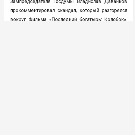
Зампредседателя Госдумы Владислав Даванков
прокомментировал скандал, который разгорелся
вокруг фильма «Последний богатырь: Колобок».
Создатели кинокартины ранее обратились в СК
и прокуратуру в связи с угрозами в адрес
съемочной группы. Даванков призвал
не реагировать на хейт, а сосредоточиться
на качестве контента. Об этом
сообщает
Pravda.Ru,
ссылаясь на Telegram-канал Даванкова.
«Давайте снимать качественное кино, а не
запрещать обсуждать плохое. Я посмотрел
трейлер «Колобка». Фильм 6+, но я бы точно
не повёл на него свою дочку. Персонаж будто
из ужастика. Поэтому очень понимаю тех, кого