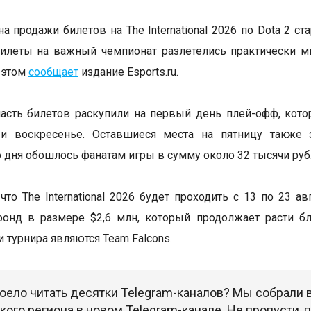
а продажи билетов на The International 2026 по Dota 2 ст
илеты на важный чемпионат разлетелись практически м
 этом
сообщает
издание Esports.ru.
сть билетов раскупили на первый день плей-офф, кото
 и воскресенье. Оставшиеся места на пятницу также 
 дня обошлось фанатам игры в сумму около 32 тысячи руб
что The International 2026 будет проходить с 13 по 23 а
фонд в размере $2,6 млн, который продолжает расти б
 турнира являются Team Falcons.
оело читать десятки Telegram-каналов? Мы собрали
ого региона в новом Telegram-канале. Не пропусти,