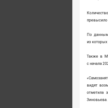
Количеств
превысило 
По данным 
из которых
Также в Ми
с начала 20
«Самозанят
видят воз
отметила 
Зиновьева.