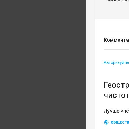
Коммента
Авторизуйте
Геост
чисто
Лучше «не
ОБЩЕСТ