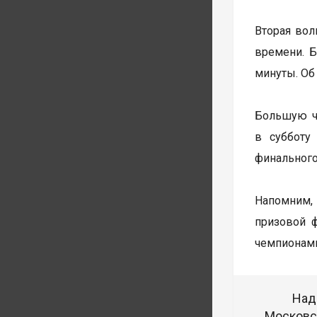
Вторая волн
времени. Б
минуты. Об
Большую ча
в субботу
финального
Напомним, 
призовой 
чемпионами
Над
Московск