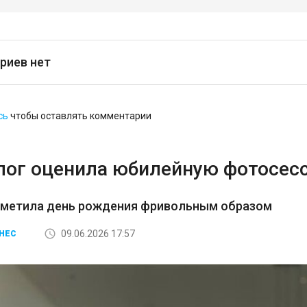
риев нет
сь
чтобы оставлять комментарии
лог оценила юбилейную фотосес
тметила день рождения фривольным образом
09.06.2026 17:57
НЕС