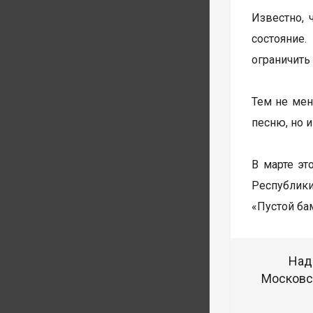
Известно, 
состояние
ограничить
Тем не мен
песню, но 
В марте эт
Республики
«Пустой бам
Над
Московск