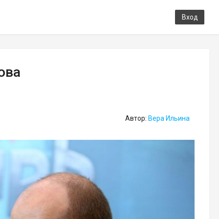
Вход
ова
Автор:
Вера Ильина