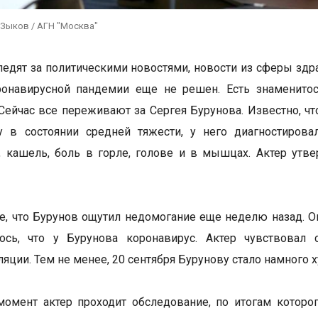
 Зыков / АГН "Москва"
ледят за политическими новостями, новости из сферы здра
ронавирусной пандемии еще не решен. Есть знаменито
 Сейчас все переживают за Сергея Бурунова. Известно, чт
у в состоянии средней тяжести, у него диагностиров
 кашель, боль в горле, голове и в мышцах. Актер утве
е, что Бурунов ощутил недомогание еще неделю назад. Он
ось, что у Бурунова коронавирус. Актер чувствовал 
ляции. Тем не менее, 20 сентября Бурунову стало намного 
омент актер проходит обследование, по итогам которо