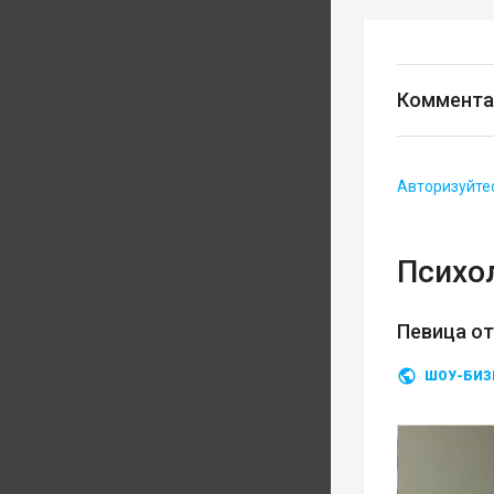
Коммента
Авторизуйте
Психо
Певица о
ШОУ-БИЗ