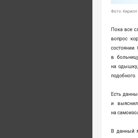
Фото: Кирилл
Пока все с
вопрос ко
состоянии.
в больниц
на одышку,
подобного.
Есть данны
и выяснил
на самоизо
В данный м