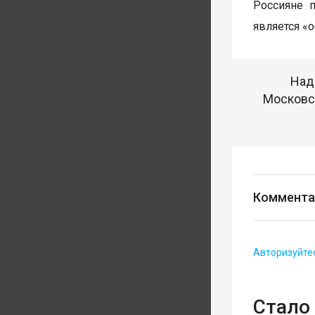
Россияне 
является «
Над
Московск
Коммента
Авторизуйте
Стало 