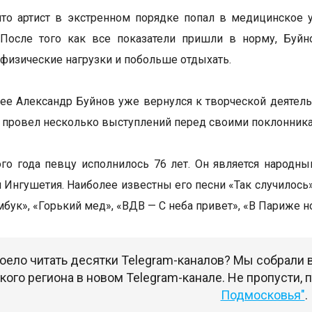
что артист в экстренном порядке попал в медицинское 
. После того как все показатели пришли в норму, Буй
 физические нагрузки и побольше отдыхать.
ее Александр Буйнов уже вернулся к творческой деятельн
и провел несколько выступлений перед своими поклонник
ого года певцу исполнилось 76 лет. Он является народн
 Ингушетия. Наиболее известны его песни «Так случилось»,
бук», «Горький мед», «ВДВ — С неба привет», «В Париже но
оело читать десятки Telegram-каналов? Мы собрали
ого региона в новом Telegram-канале. Не пропусти,
Подмосковья"
.