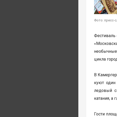
Фото: пресс-
Фестиваль 
«Московск
необычные 
цикла горо
В Камергер
куют один
ледовый с
катания, а
Гости площ