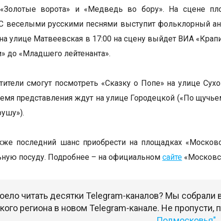
 «Золотые ворота» и «Медведь во бору». На сцене пло
 С веселыми русскими песнями выступит фольклорный а
 на улице Матвеевская в 17:00 на сцену выйдет ВИА «Крап
» до «Младшего лейтенанта».
ители смогут посмотреть «Сказку о Попе» на улице Сухон
ремя представления ждут на улице Городецкой («По щучь
рушу»).
акже последний шанс приобрести на площадках «Моско
ьную посуду. Подробнее – на официальном
сайте
«Московск
оело читать десятки Telegram-каналов? Мы собрали
ого региона в новом Telegram-канале. Не пропусти,
Подмосковья"
.