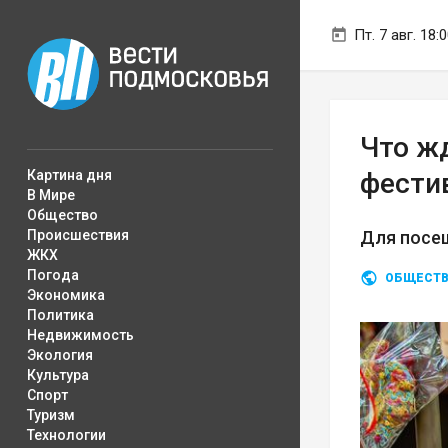
Пт. 7 авг. 18:
Что ж
Картина дня
фести
В Мире
Общество
Происшествия
Для посе
ЖКХ
Погода
ОБЩЕСТ
Экономика
Политика
Недвижимость
Экология
Культура
Спорт
Туризм
Технологии