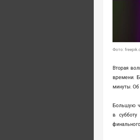
Фото: freepik
Вторая волн
времени. Б
минуты. Об
Большую ча
в субботу
финального