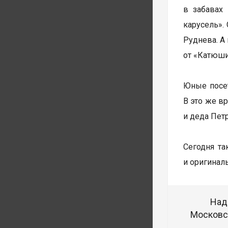
в забавах
карусель».
Руднева. А
от «Катюши
Юные посет
В это же в
и деда Пет
Сегодня т
и оригинал
Над
Московск