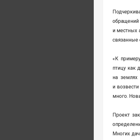
Подчеркива
обращений 
и местных 
связанные 
«К примеру
птицу как 
на землях 
и возвести
много. Нов
Проект зак
определени
Многих дач