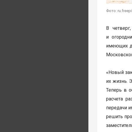
Фото: ru.freep
В четверг
и огородн
имеющих д
Московской
«Новый зак
их жизнь. 
Теперь в о
расчета р
передачи и
решить про
заместител