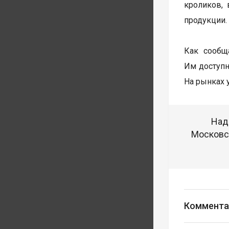
кроликов,
продукции
Как сообщ
Им доступн
На рынках 
Над
Московск
Коммента