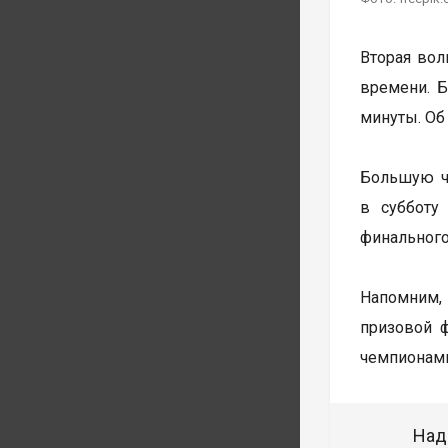
Вторая волн
времени. Б
минуты. Об
Большую ча
в субботу
финального
Напомним, 
призовой 
чемпионами
Над