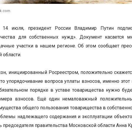
ik.com
, 14 июля, президент России Владимир Путин подпи
ичества для собственных нужд». Документ касается м
ачные участки в нашем регионе. Об этом сообщает пре
 области.
он, инициированный Росреестром, положительно скажется
Это упорядочивание вопроса уплаты взносов, именно этот
бязательном порядке в уставе товарищества нужно буд
азмера взносов. Ещё один немаловажный положительны
мущества общего пользования товарищества в собственно
блемы надлежащего содержания и эксплуатации объектов 
ь председателя правительства Московской области Анна К