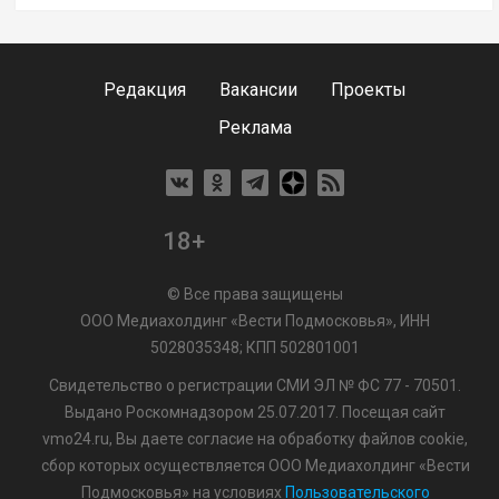
Редакция
Вакансии
Проекты
Реклама
18+
© Все права защищены
ООО Медиахолдинг «Вести Подмосковья», ИНН
5028035348; КПП 502801001
Свидетельство о регистрации СМИ ЭЛ № ФС 77 - 70501.
Выдано Роскомнадзором 25.07.2017. Посещая сайт
vmo24.ru, Вы даете согласие на обработку файлов cookie,
сбор которых осуществляется ООО Медиахолдинг «Вести
Подмосковья» на условиях
Пользовательского