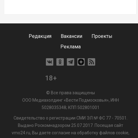
Редакция
Вакансии
Проекты
Реклама
18+
© Все права защищены
ООО Медиахолдинг «Вести Подмосковья», ИНН
5028035348; КПП 502801001
Свидетельство о регистрации СМИ ЭЛ № ФС 77 - 70501.
Выдано Роскомнадзором 25.07.2017. Посещая сайт
vmo24.ru, Вы даете согласие на обработку файлов cookie,