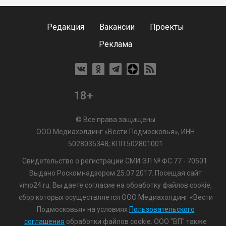
Редакция
Вакансии
Проекты
Реклама
18+
© Все права защищены
ООО Медиахолдинг «Вести Подмосковья», ИНН
5028035348; КПП 502801001
Свидетельство о регистрации СМИ ЭЛ № ФС 77 - 70501.
Выдано Роскомнадзором 25.07.2017. Посещая сайт
vmo24.ru, Вы даете согласие на обработку файлов cookie,
сбор которых осуществляется ООО Медиахолдинг «Вести
Подмосковья» на условиях
Пользовательского
соглашения
обработки файлов cookie. ООО "ВП" также