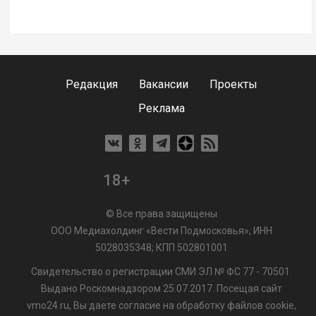
Редакция
Вакансии
Проекты
Реклама
18+
© Все права защищены
ООО Медиахолдинг «Вести Подмосковья», ИНН
5028035348; КПП 502801001
Свидетельство о регистрации СМИ ЭЛ № ФС 77 - 70501.
Выдано Роскомнадзором 25.07.2017. Посещая сайт
vmo24.ru, Вы даете согласие на обработку файлов cookie,