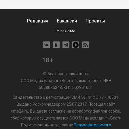
Редакция
Вакансии
Проекты
Реклама
18+
© Все права защищены
ООО Медиахолдинг «Вести Подмосковья», ИНН
5028035348; КПП 502801001
Свидетельство о регистрации СМИ ЭЛ № ФС 77 - 70501.
Выдано Роскомнадзором 25.07.2017. Посещая сайт
vmo24.ru, Вы даете согласие на обработку файлов cookie,
сбор которых осуществляется ООО Медиахолдинг «Вести
Подмосковья» на условиях
Пользовательского