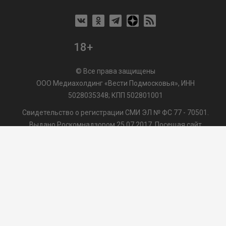
18+
© Все права защищены
ООО Медиахолдинг «Вести Подмосковья», ИНН
5028035348; КПП 502801001
Свидетельство о регистрации СМИ ЭЛ № ФС 77 - 70501.
Выдано Роскомнадзором 25.07.2017. Посещая сайт
vmo24.ru, Вы даете согласие на обработку файлов cookie,
сбор которых осуществляется ООО Медиахолдинг «Вести
Подмосковья» на условиях
Пользовательского
соглашения
обработки файлов cookie. ООО "ВП" также
может использовать указанные данные для их
последующей обработки системами Яндекс.Метрика и
др., которая осуществляется с целью функционирования
сайта vmo24.ru.