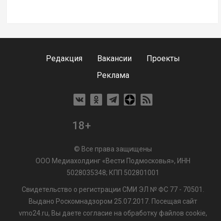
Редакция
Вакансии
Проекты
Реклама
18+
© Все права защищены
ООО Медиахолдинг «Вести Подмосковья», ИНН
5028035348; КПП 502801001
Свидетельство о регистрации СМИ ЭЛ № ФС 77 - 70501.
Выдано Роскомнадзором 25.07.2017. Посещая сайт
vmo24.ru, Вы даете согласие на обработку файлов cookie,