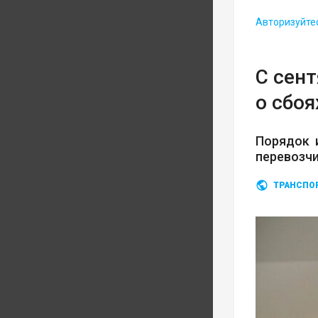
Авторизуйте
С сен
о сбоя
Порядок 
перевозч
ТРАНСПО