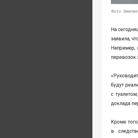
Фото: Эмилия
На сегодня
заявила, ч
Например, 
перевозок 
«Руководит
будут реал
с туалетом
доклада пе
Кроме того
в следст