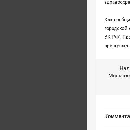
здравоохра
Как сообща
городской 
УК РФ). Пр
преступлен
Над
Московск
Коммента