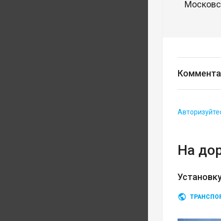
Московск
Коммента
Авторизуйте
На до
Установку
ТРАНСПО