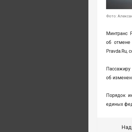
Фото: Алекса
Минтранс 
об отмене
Pravda.Ru,
Пассажиру 
об изменен
Порядок ин
единых фед
Над