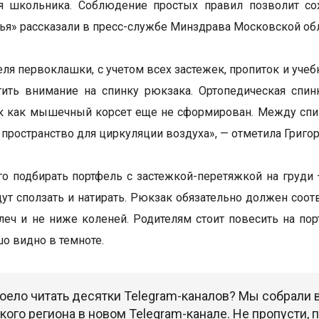
я школьника. Соблюдение простых правил позволит сох
я» рассказали в пресс-службе Минздрава Московской обл
еля первоклашки, с учетом всех застежек, пропиток и уче
тить внимание на спинку рюкзака. Ортопедическая спи
ак как мышечный корсет еще не сформирован. Между спи
пространство для циркуляции воздуха», — отметила Григор
о подбирать портфель с застежкой-перетяжкой на груди –
дут сползать и натирать. Рюкзак обязательно должен соот
еч и не ниже коленей. Родителям стоит повесить на п
о видно в темноте.
оело читать десятки Telegram-каналов? Мы собрали
ого региона в новом Telegram-канале. Не пропусти,