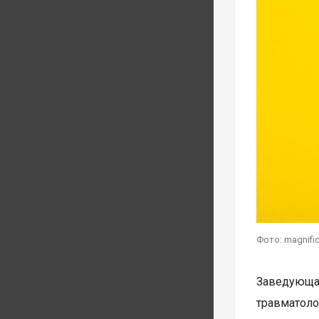
Фото: magnifi
Заведующа
травматоло