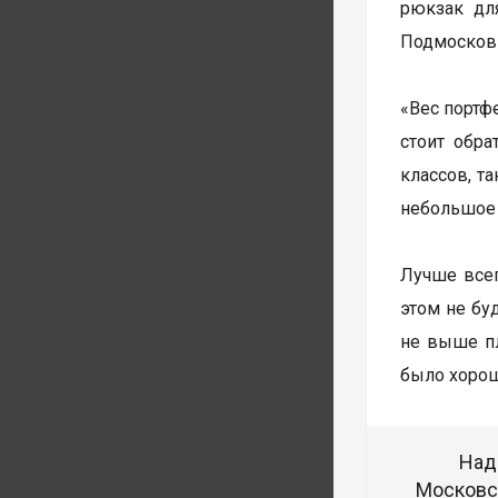
рюкзак дл
Подмосковь
«Вес портф
стоит обра
классов, т
небольшое 
Лучше всег
этом не бу
не выше пл
было хорош
Над
Московск