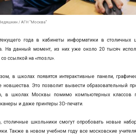
Ведяшкин / АГН "Москва"
текущего года в кабинеты информатики в столичных 
в. На данный момент, из них уже около 20 тысяч испо
со ссылкой на «mos.ru».
зом, в школах появятся интерактивные панели, графич
е новшества. Это позволит вывести образовательный про
о, в школах Москвы помимо компьютерных классов п
сканеры и даже принтеры 3D-печати.
о, столичные школьники смогут опробовать новые набо
ики. Также в новом учебном году все московские учителя