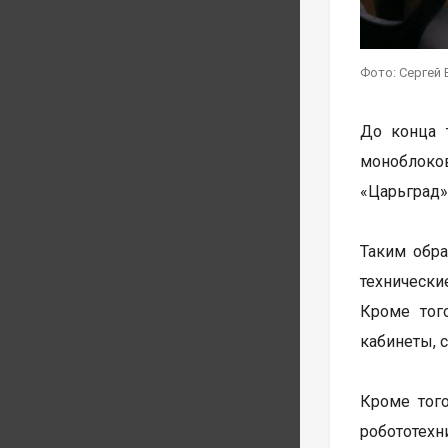
Фото: Сергей 
До конца 
моноблоко
«Царьград» 
Таким обра
технически
Кроме тог
кабинеты, 
Кроме тог
робототехн